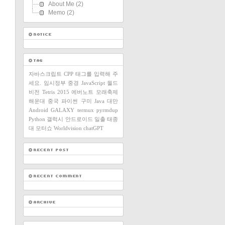
About Me
(2)
Memo
(2)
자바스크립트
CPP
태그를 입력해 주
세요.
임시정부
중경
JavaScript
월드
비전
Tetris
2015
에버노트
모래축제
해운대
중국
파이썬
구미
Java
대만
Android
GALAXY
termux
pyrmdup
Python
갤럭시
안드로이드
일출
태종
대
모터쇼
Worldvision
chatGPT