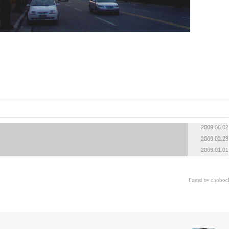
2009.06.02
2009.02.23
2009.01.01
choboc
Posted by