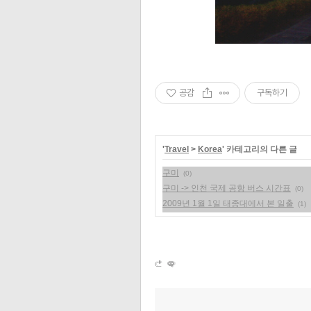
공감
구독하기
'
Travel
>
Korea
' 카테고리의 다른 글
구미
(0)
구미 -> 인천 국제 공항 버스 시간표
(0)
2009년 1월 1일 태종대에서 본 일출
(1)