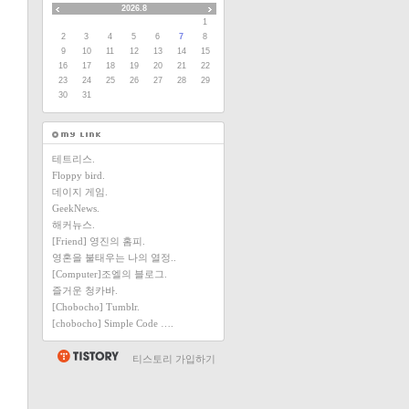
2026.8
1
2
3
4
5
6
7
8
9
10
11
12
13
14
15
16
17
18
19
20
21
22
23
24
25
26
27
28
29
30
31
테트리스.
Floppy bird.
데이지 게임.
GeekNews.
해커뉴스.
[Friend] 영진의 홈피.
영혼을 불태우는 나의 열정..
[Computer]조엘의 블로그.
즐거운 청카바.
[Chobocho] Tumblr.
[chobocho] Simple Code ….
티스토리 가입하기