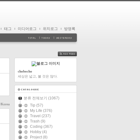
태그
미디어로그
위치로그
방명록
FEED
chobocho
세상은 넓고, 볼 것은 많다.
분류 전체보기
(1067)
l/Korea
Tip
(57)
My Life
(376)
Travel
(237)
Trash
(9)
Coding
(367)
Hobby
(4)
Project
(8)