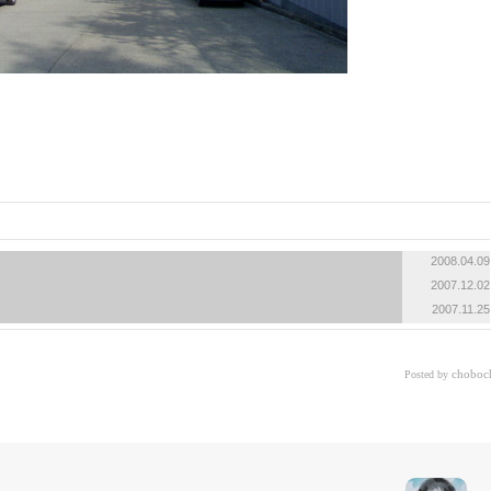
2008.04.09
2007.12.02
2007.11.25
choboc
Posted by