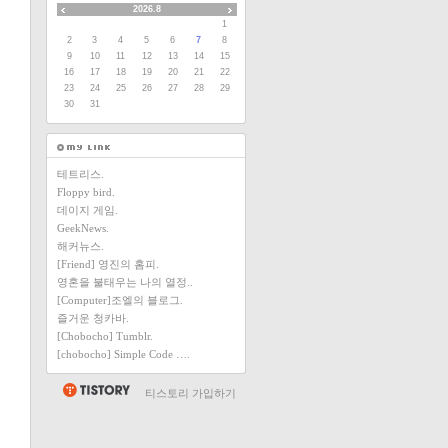
2026.8
1
2
3
4
5
6
7
8
9
10
11
12
13
14
15
16
17
18
19
20
21
22
23
24
25
26
27
28
29
30
31
테트리스.
Floppy bird.
데이지 게임.
GeekNews.
해커뉴스.
[Friend] 영진의 홈피.
영혼을 불태우는 나의 열정..
[Computer]조엘의 블로그.
즐거운 청카바.
[Chobocho] Tumblr.
[chobocho] Simple Code ….
티스토리 가입하기