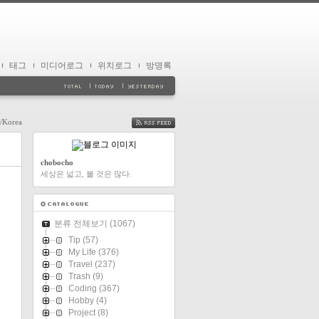
태그
미디어로그
위치로그
방명록
l/Korea
FEED
chobocho
세상은 넓고, 볼 것은 많다.
분류 전체보기
(1067)
Tip
(57)
My Life
(376)
Travel
(237)
Trash
(9)
Coding
(367)
Hobby
(4)
Project
(8)