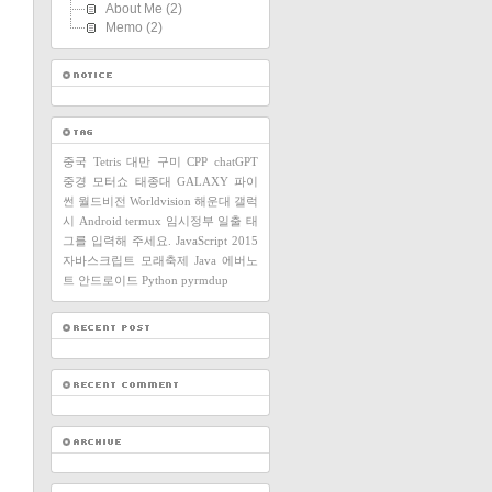
About Me
(2)
Memo
(2)
중국
Tetris
대만
구미
CPP
chatGPT
중경
모터쇼
태종대
GALAXY
파이
썬
월드비전
Worldvision
해운대
갤럭
시
Android
termux
임시정부
일출
태
그를 입력해 주세요.
JavaScript
2015
자바스크립트
모래축제
Java
에버노
트
안드로이드
Python
pyrmdup