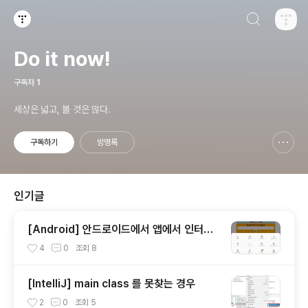
검색하기
티스토리
Do it now!
구독자
1
세상은 넓고, 볼 것은 많다.
구독하기
방명록
신고하기 레이어
열기
인기글
[Android] 안드로이드에서 앱에서 인터넷
링크가 안 열릴 때
4
0
조회
8
[IntelliJ] main class 를 못찾는 경우
2
0
조회
5