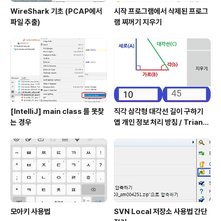
WireShark 기초 (PCAP에서
시작 프로그램에서 삭제된 프로그
파일 추출)
램 찌꺼기 지우기
[IntelliJ] main class 를 못찾
직각 삼각형 대각선 길이 구하기
는 경우
앱 개인 정보 처리 방침 / Triangl
e Application Privacy Poli
cy
모아키 사용법
SVN Local 저장소 사용법 간단