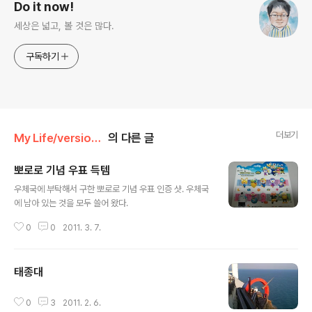
Do it now!
세상은 넓고, 볼 것은 많다.
구독하기
더보기
My Life/version 2011
의 다른 글
뽀로로 기념 우표 득템
글 내용
우체국에 부탁해서 구한 뽀로로 기념 우표 인증 샷. 우체국
에 남아 있는 것을 모두 쓸어 왔다.
0
0
2011. 3. 7.
태종대
글 내용
0
3
2011. 2. 6.