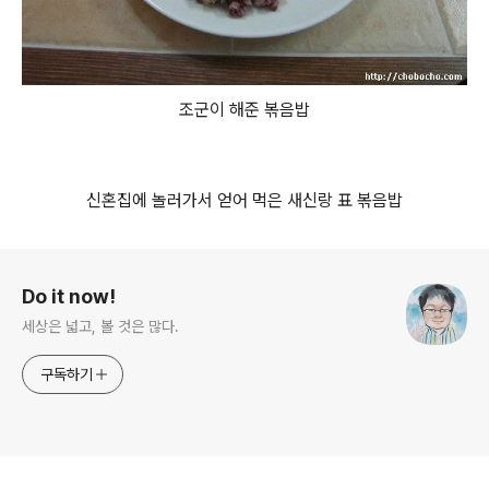
조군이 해준 볶음밥
신혼집에 놀러가서 얻어 먹은 새신랑 표 볶음밥
로그 정보
Do it now!
세상은 넓고, 볼 것은 많다.
구독하기