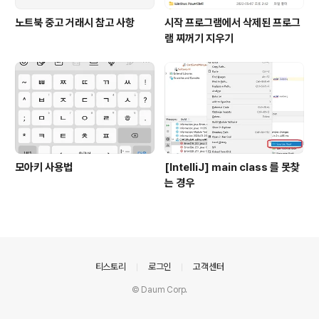
노트북 중고 거래시 참고 사항
시작 프로그램에서 삭제된 프로그
램 찌꺼기 지우기
모아키 사용법
[IntelliJ] main class 를 못찾
는 경우
의안내
티스토리
로그인
고객센터
© Daum Corp.