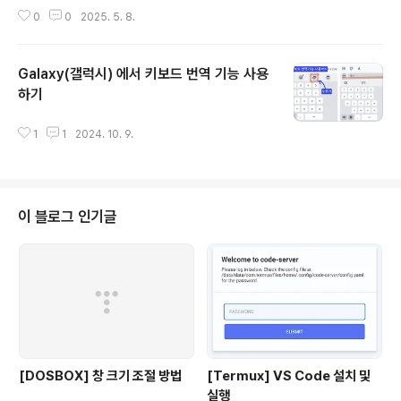
nformation.다운로드 링크:https://play.google.com/
0
0
2025. 5. 8.
store/apps/details?id=com.chobocho.wordmas
ter&pcampaignid=web_share UltraWord - Goo
gle Play 앱초 간단 단어장 입니다play.google.com
Galaxy(갤럭시) 에서 키보드 번역 기능 사용
하기
글 내용
1
1
2024. 10. 9.
이 블로그 인기글
[DOSBOX] 창 크기 조절 방법
[Termux] VS Code 설치 및
실행