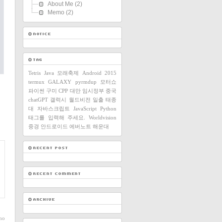
About Me
(2)
Memo
(2)
Tetris
Java
모래축제
Android
2015
termux
GALAXY
pyrmdup
모터쇼
파이썬
구미
CPP
대만
임시정부
중국
chatGPT
갤럭시
월드비전
일출
태종
대
자바스크립트
JavaScript
Python
태그를 입력해 주세요.
Worldvision
중경
안드로이드
에버노트
해운대
ho