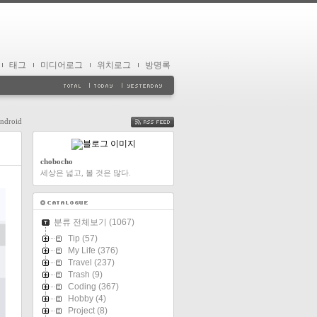
태그
미디어로그
위치로그
방명록
ndroid
FEED
chobocho
세상은 넓고, 볼 것은 많다.
분류 전체보기
(1067)
Tip
(57)
My Life
(376)
Travel
(237)
Trash
(9)
Coding
(367)
Hobby
(4)
Project
(8)