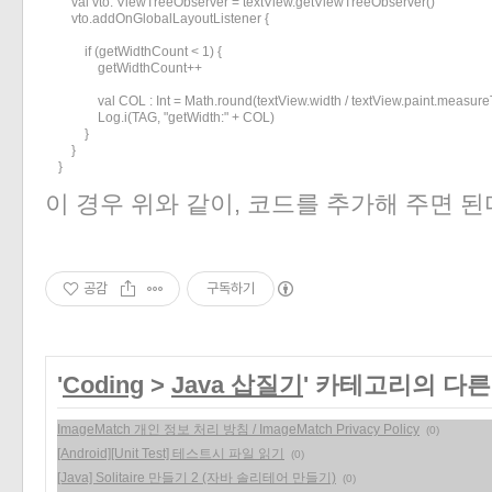
        val vto: ViewTreeObserver = textView.getViewTreeObserver()

        vto.addOnGlobalLayoutListener {

            if (getWidthCount < 1) {

                getWidthCount++

                val COL : Int = Math.round(textView.width / textView.paint.mea
                Log.i(TAG, "getWidth:" + COL)

            }

        }

    }
이 경우 위와 같이, 코드를 추가해 주면 된
공감
구독하기
'
Coding
>
Java 삽질기
' 카테고리의 다른
ImageMatch 개인 정보 처리 방침 / ImageMatch Privacy Policy
(0)
[Android][Unit Test] 테스트시 파일 읽기
(0)
[Java] Solitaire 만들기 2 (자바 솔리테어 만들기)
(0)