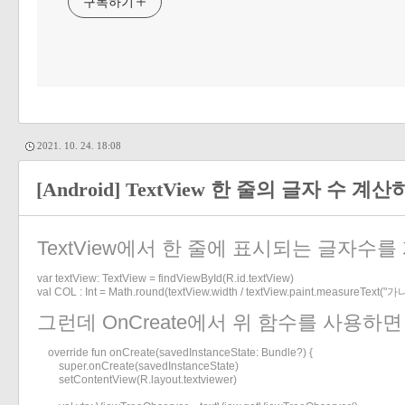
구독하기
2021. 10. 24. 18:08
[Android] TextView 한 줄의 글자 수 계
TextView에서 한 줄에 표시되는 글자수를
var textView: TextView = findViewById(R.id.textView)

val COL : Int = Math.round(textView.width / textView.paint.measureText("
그런데 OnCreate에서 위 함수를 사용하면
    override fun onCreate(savedInstanceState: Bundle?) {

        super.onCreate(savedInstanceState)

        setContentView(R.layout.textviewer)
