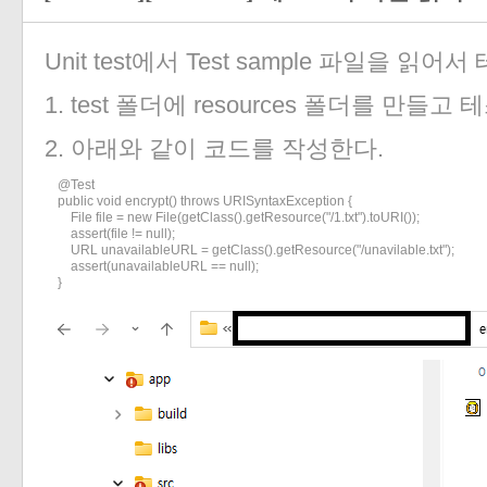
Unit test에서 Test sample 파일을 읽
1. test 폴더에 resources 폴더를 만들
2. 아래와 같이 코드를 작성한다.
    @Test

    public void encrypt() throws URISyntaxException {

        File file = new File(getClass().getResource("/1.txt").toURI());

        assert(file != null);

        URL unavailableURL = getClass().getResource("/unavilable.txt");

        assert(unavailableURL == null);

    }