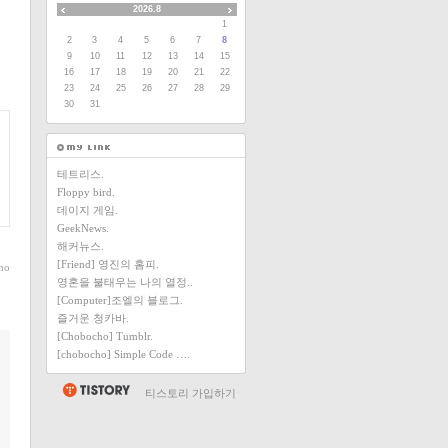
2026.8
1
2
3
4
5
6
7
8
9
10
11
12
13
14
15
16
17
18
19
20
21
22
23
24
25
26
27
28
29
30
31
테트리스.
Floppy bird.
데이지 게임.
GeekNews.
해커뉴스.
[Friend] 영진의 홈피.
ho
영혼을 불태우는 나의 열정..
[Computer]조엘의 블로그.
즐거운 청카바.
[Chobocho] Tumblr.
[chobocho] Simple Code ….
티스토리 가입하기