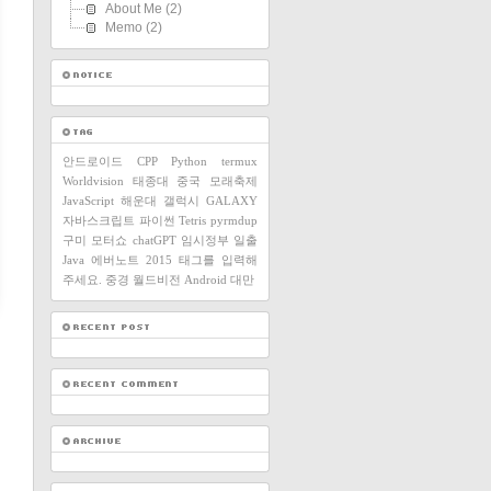
About Me
(2)
Memo
(2)
안드로이드
CPP
Python
termux
Worldvision
태종대
중국
모래축제
JavaScript
해운대
갤럭시
GALAXY
자바스크립트
파이썬
Tetris
pyrmdup
구미
모터쇼
chatGPT
임시정부
일출
Java
에버노트
2015
태그를 입력해
주세요.
중경
월드비전
Android
대만