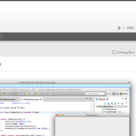
홈
Wiki
Coding/Jav
)