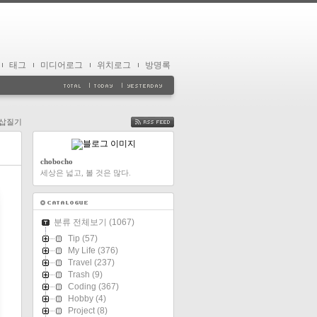
태그
미디어로그
위치로그
방명록
a 삽질기
FEED
chobocho
세상은 넓고, 볼 것은 많다.
분류 전체보기
(1067)
Tip
(57)
My Life
(376)
Travel
(237)
Trash
(9)
Coding
(367)
Hobby
(4)
Project
(8)