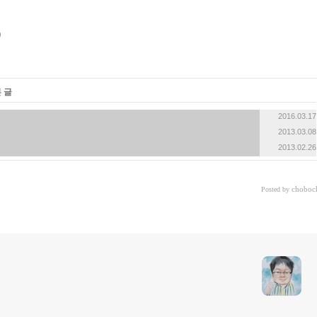
«
»
 글
2016.03.17
2013.03.08
2013.02.26
choboc
Posted by