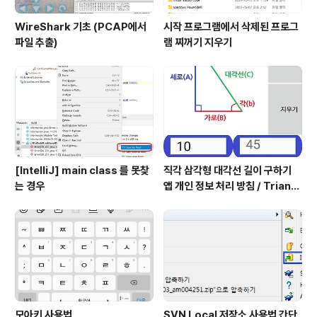
WireShark 기초 (PCAP에서
시작 프로그램에서 삭제된 프로그
파일 추출)
램 찌꺼기 지우기
[IntelliJ] main class 를 못찾
직각 삼각형 대각선 길이 구하기
는 경우
앱 개인 정보 처리 방침 / Triangl
e Application Privacy Poli
cy
모아키 사용법
SVN Local 저장소 사용법 간단