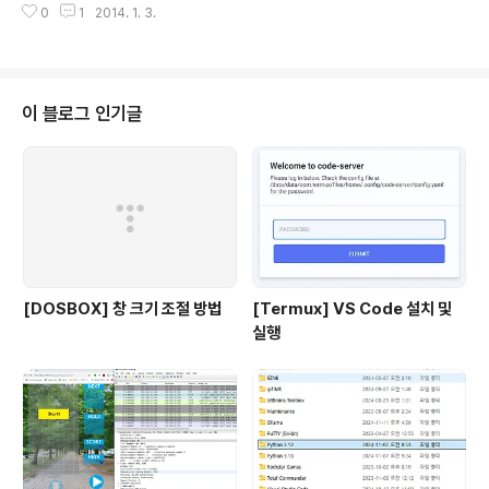
0
1
2014. 1. 3.
2) 이클립스를 실행하면 자동으로 자바를 다운 받는다.3)
자바 설치 후 이클립스 실행 Next-> http://chobocho.t
istory.com/2461355
이 블로그 인기글
[DOSBOX] 창 크기 조절 방법
[Termux] VS Code 설치 및
실행