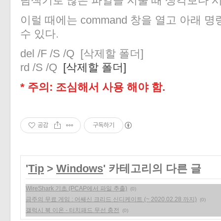
탐색기로 많은 파일을 지울 때 생각보다 시
이럴 때에는 command 창을 열고 아래 
수 있다.
del /F /S /Q [삭제할 폴더]
rd /S /Q
[삭제할 폴더]
* 주의: 조심해서 사용 해야 함.
공감
구독하기
'
Tip
>
Windows
' 카테고리의 다른 글
WireShark 기초 (PCAP에서 파일 추출)
(0)
금주의 무료 게임 : 어쌔신 크리드 신디케이트 (~ 2020.02.28 까지)
(0)
갤럭시 북 이온 - 터치패드 무선 충전
(0)