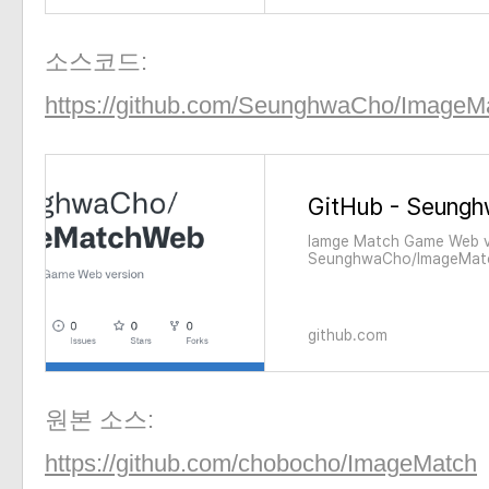
«
»
소스코드:
https://github.com/SeunghwaCho/Image
Iamge Match Game Web ve
SeunghwaCho/ImageMatch
account on GitHub.
github.com
원본 소스:
https://github.com/chobocho/ImageMatch