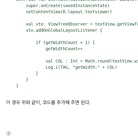
        super.onCreate(savedInstanceState)

        setContentView(R.layout.textviewer)

        val vto: ViewTreeObserver = textView.getViewTr
        vto.addOnGlobalLayoutListener {

            if (getWidthCount < 1) {

                getWidthCount++

                val COL : Int = Math.round(textView.
                Log.i(TAG, "getWidth:" + COL)

            }

        }

    }
이 경우 위와 같이, 코드를 추가해 주면 된다.
(새창열림)