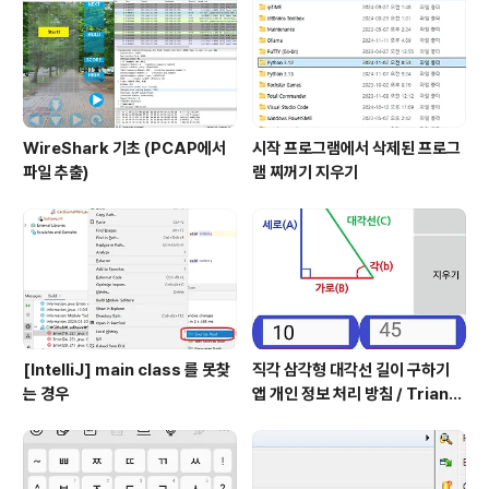
WireShark 기초 (PCAP에서
시작 프로그램에서 삭제된 프로그
파일 추출)
램 찌꺼기 지우기
[IntelliJ] main class 를 못찾
직각 삼각형 대각선 길이 구하기
는 경우
앱 개인 정보 처리 방침 / Triangl
e Application Privacy Poli
cy