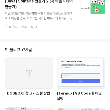
[Java] Solitaire 만들기 2 (자바 솔리테어
L = getClass().getResource("/unavilable.txt"); as
sert(unavailableURL == null); }
만들기)
글 내용
자연스러운 카드 이동 화면 구현 카드를 마우스로 드래그
하여 이동할 경우, 드래그를 시작한 마우스의 좌표(smx, s
my) 와 카드의 좌측 상단 포인트 (scx, scy)에서 가로, 세
0
0
2020. 5. 14.
로 차이 W (scx - smx), H (scy - smy)를 구합니다. 그
리고 마우스를 드래그 하는 동안 마우스 커서 위치에 카드
를 그려야하는데, 현재의 마우스 좌표 (mx, my) 에서 위
에서 구한 W, H 의 거리만큰 이동한 (cx = mx - W, cy =
my - H)를 시작 점으로 하여 카드 이미지를 그려주면, 자
이 블로그 인기글
연스러운 카드 이동 화면을 구현 할 수 있습니다. 참고소스:
https://github.com/chobocho/solitaire/commit/c
f83dcc10c0c890aaf0cda1f73323a33f..
[DOSBOX] 창 크기 조절 방법
[Termux] VS Code 설치 및
실행