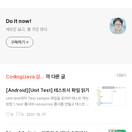
로그 정보
Do it now!
세상은 넓고, 볼 것은 많다.
구독하기
더보기
Coding/Java 삽질기
의 다른 글
[Android][Unit Test] 테스트시 파일 읽기
글 내용
Unit test에서 Test sample 파일을 읽어서 테스트 하는
방법 1. test 폴더에 resources 폴더를 만들고 테스트 파
일을 넣는다 2. 아래와 같이 코드를 작성한다. @Test pu
0
0
2021. 10. 17.
blic void encrypt() throws URISyntaxException {
File file = new File(getClass().getResource("/1.tx
t").toURI()); assert(file != null); URL unavailableUR