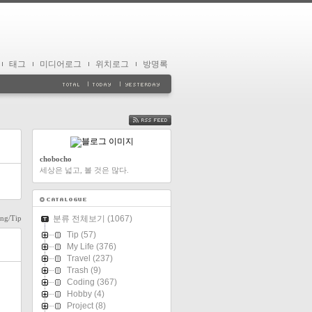
태그
미디어로그
위치로그
방명록
FEED
chobocho
세상은 넓고, 볼 것은 많다.
ng/Tip
분류 전체보기
(1067)
Tip
(57)
My Life
(376)
Travel
(237)
Trash
(9)
Coding
(367)
Hobby
(4)
Project
(8)