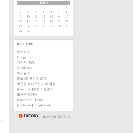
2026.8
1
2
3
4
5
6
7
8
9
10
11
12
13
14
15
16
17
18
19
20
21
22
23
24
25
26
27
28
29
30
31
테트리스.
Floppy bird.
데이지 게임.
GeekNews.
해커뉴스.
[Friend] 영진의 홈피.
영혼을 불태우는 나의 열정..
[Computer]조엘의 블로그.
즐거운 청카바.
[Chobocho] Tumblr.
[chobocho] Simple Code ….
티스토리 가입하기