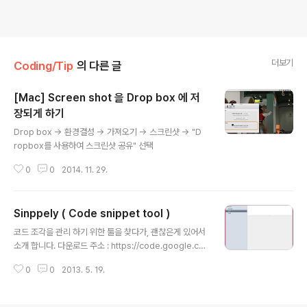
더보기
Coding/Tip
의 다른 글
[Mac] Screen shot 을 Drop box 에 저
장되게 하기
글 내용
Drop box -> 환경결성 -> 가져오기 -> 스크린샷 -> "D
ropbox를 사용하여 스크린샷 공유" 선택
0
0
2014. 11. 29.
Sinppely ( Code snippet tool )
글 내용
코드 조각을 관리 하기 위한 툴을 찾다가, 괜찮은게 있어서
소개 합니다. 다운로드 주소 : https://code.google.co
m/p/snippely/
0
0
2013. 5. 19.