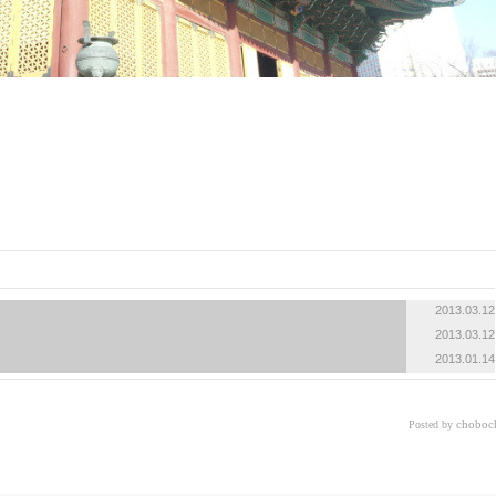
2013.03.12
2013.03.12
2013.01.14
choboc
Posted by