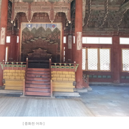
[ 중화전 어좌 ]