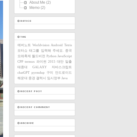
About Me
(2)
Memo
(2)
에버노트
Worldvision
Android
Tetris
모터쇼
태그를 입력해 주세요.
중국
모래축제
월드비전
Python
JavaScript
CPP
termux
파이썬
2015
대만
일출
태종대
GALAXY
자바스크립트
chatGPT
pyrmdup
구미
안드로이드
해운대
중경
갤럭시
임시정부
Java