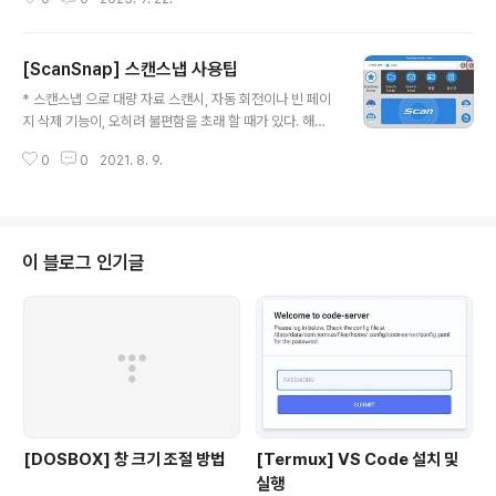
이미지 (알파벳 순) Down 화살표키: 마지막 이미지 (알파
벳 순) 전체 소스코드: https://github.com/chobocho/
choboImageViewer GitHub - chobocho/choboI
[ScanSnap] 스캔스냅 사용팁
mageViewer: Simple image view by c# Simple i
글 내용
mage view by c#. Contribute to chobocho/chob
* 스캔스냅 으로 대량 자료 스캔시, 자동 회전이나 빈 페이
oImageViewer development by creating an acc
지 삭제 기능이, 오히려 불편함을 초래 할 때가 있다. 해당
ount on GitHub. github.com 실행파일: - 경고: 사..
기능을 off 하려면 아래와 같다
0
0
2021. 8. 9.
이 블로그 인기글
[DOSBOX] 창 크기 조절 방법
[Termux] VS Code 설치 및
실행