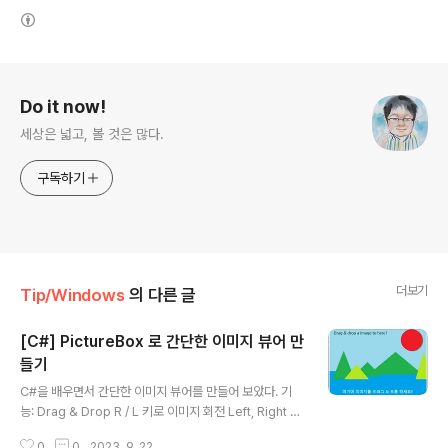
(새창열림)
로그 정보
Do it now!
세상은 넓고, 볼 것은 많다.
구독하기
더보기
Tip/Windows
의 다른 글
[C#] PictureBox 로 간단한 이미지 뷰어 만
들기
글 내용
C#을 배우면서 간단한 이미지 뷰어를 만들어 보았다. 기
능: Drag & Drop R / L 키로 이미지 회전 Left, Right 화
살표 키로 이미지 전환 (같은 폴더내) Up 화살표키: 첫번째
0
0
2023. 9. 22.