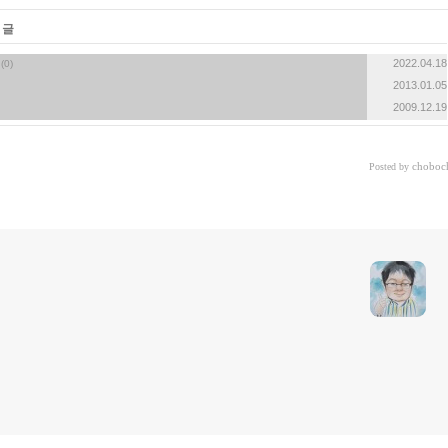
 글
«
»
2022.04.18
(0)
2013.01.05
2009.12.19
choboc
Posted by