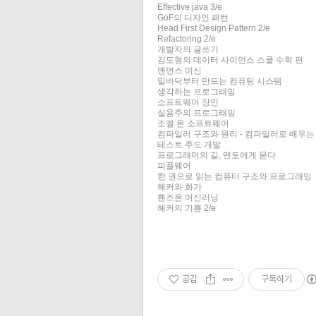
Effective java 3/e
GoF의 디자인 패턴
Head First Design Pattern 2/e
Refactoring 2/e
개발자의 글쓰기
김도형의 데이터 사이언스 스쿨 수학 편
맨먼스 미신
밑바닥부터 만드는 컴퓨팅 시스템
생각하는 프로그래밍
소프트웨어 장인
실용주의 프로그래밍
조엘 온 소프트웨어
컴파일러 구조와 원리 - 컴파일러로 배우는
테스트 주도 개발
프로그래머의 길, 멘토에게 묻다
피플웨어
한 권으로 읽는 컴퓨터 구조와 프로그래밍
해커와 화가
핸즈온 머신러닝
헤커의 기쁨 2/e
공감
구독하기