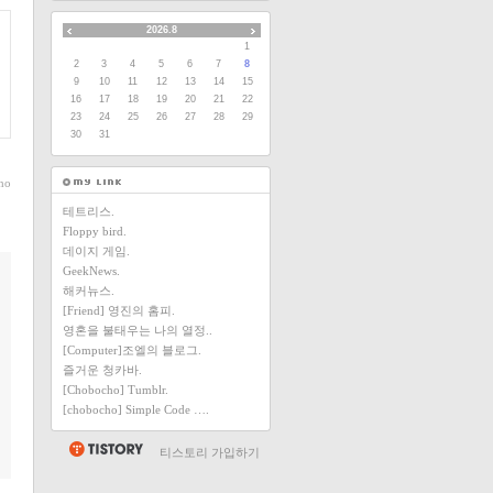
2026.8
1
2
3
4
5
6
7
8
9
10
11
12
13
14
15
16
17
18
19
20
21
22
23
24
25
26
27
28
29
30
31
ho
테트리스.
Floppy bird.
데이지 게임.
GeekNews.
해커뉴스.
[Friend] 영진의 홈피.
영혼을 불태우는 나의 열정..
[Computer]조엘의 블로그.
즐거운 청카바.
[Chobocho] Tumblr.
[chobocho] Simple Code ….
티스토리 가입하기