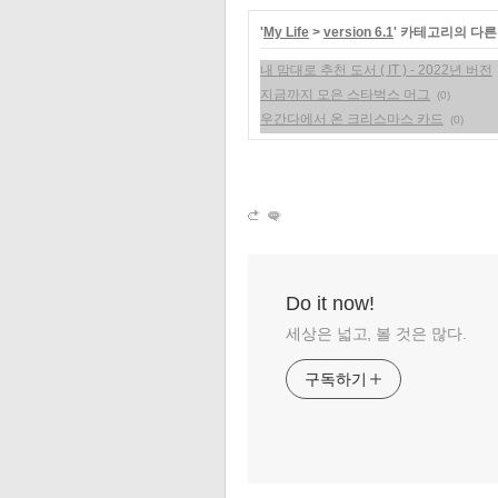
'
My Life
>
version 6.1
' 카테고리의 다른
내 맘대로 추천 도서 ( IT ) - 2022년 버전
지금까지 모은 스타벅스 머그
(0)
우간다에서 온 크리스마스 카드
(0)
Do it now!
세상은 넓고, 볼 것은 많다.
구독하기