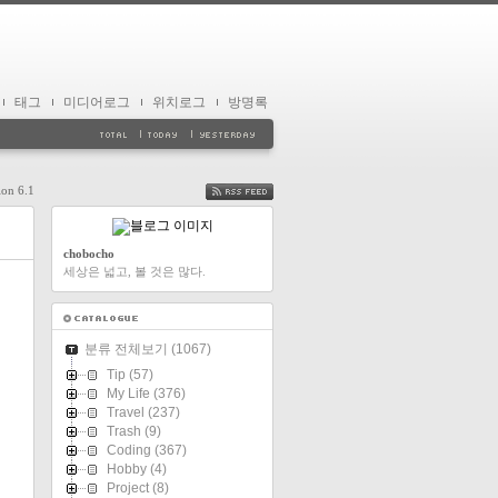
태그
미디어로그
위치로그
방명록
ion 6.1
FEED
chobocho
세상은 넓고, 볼 것은 많다.
분류 전체보기
(1067)
Tip
(57)
My Life
(376)
Travel
(237)
Trash
(9)
Coding
(367)
Hobby
(4)
Project
(8)