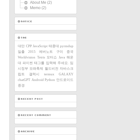
About Me
(2)
Memo
(2)
대만
CPP
JavaScript
태종대
pyrmdup
일출
2015
에버노트
구미
중국
Worldvision
Tetris
모터쇼
Java
해운
대
파이썬
태그를 입력해 주세요.
임
시정부
모래축제
월드비전
자바스크
립트
갤럭시
termux
GALAXY
chatGPT
Android
Python
안드로이드
중경