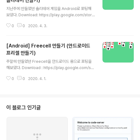
솔리테어 만들기)
글 내용
지난주에 만들었던 솔리테어 게임을 Android로 포팅해
보았다. Download: https://play.google.com/stor
e/apps/details?id=com.chobocho.solitaire Java
0
0
2020. 4. 3.
솔리티어 게임 만들기 : https://chobocho.tistory.co
m/2461434?category=9608 Source code : http
s://github.com/chobocho/solitaire2 chobocho/s
[Android] Freecell 만들기 (안드로이드
olitaire2 Android solitaire. Contribute to choboc
ho/solitaire2 development by creating an accou
프리셀 만들기)
글 내용
nt on GitHub. github.com
주말에 만들었던 Freecell을 안드로이드 용으로 포팅을
해보았다. Download : https://play.google.com/sto
re/apps/details?id=com.chobocho.cardgame ht
0
0
2020. 4. 1.
tps://chobocho.tistory.com/2461436 [Java] Fre
ecell 만들기 (자바 프리셀 만들기) 이번주도 봄이 왔으나
집에서 방콕을 하면서, 프리셀 게임을 만들어 보기로 했다.
Source cdoe 위치: https://github.com/chobocho/
freecell 실행파일: 어떻게 만들었나 1. Class 다이어그램
이 블로그 인기글
2. GUI 설계 3... chobocho.tistory.com UI 해상도만
손봐주면 되어서 2시간 정도면 될 줄 알았는데... 삽질을 하
다보니 ..