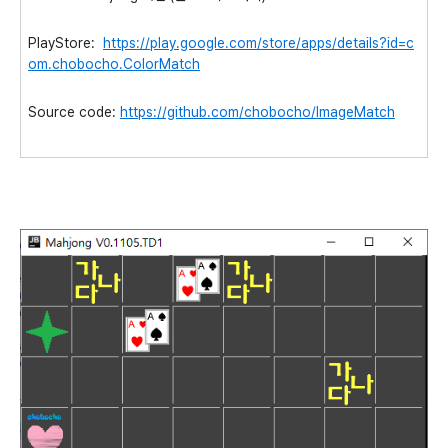
PlayStore:
https://play.google.com/store/apps/details?id=c
om.chobocho.ColorMatch
Source code:
https://github.com/chobocho/ImageMatch