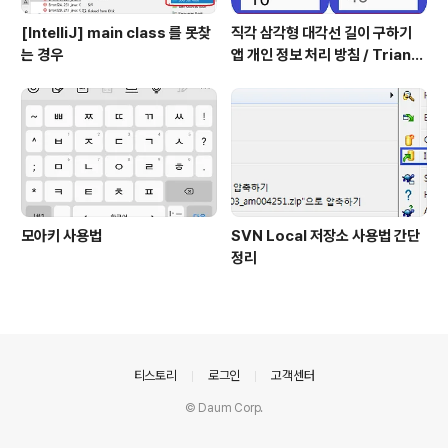
[IntelliJ] main class 를 못찾
직각 삼각형 대각선 길이 구하기
는 경우
앱 개인 정보 처리 방침 / Triangl
e Application Privacy Poli
cy
모아키 사용법
SVN Local 저장소 사용법 간단
정리
의안내
티스토리
로그인
고객센터
© Daum Corp.