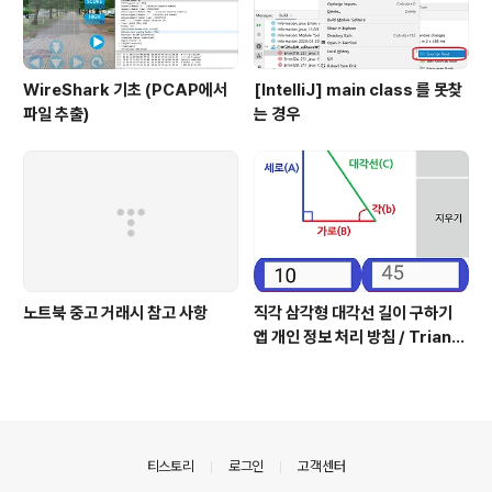
WireShark 기초 (PCAP에서
[IntelliJ] main class 를 못찾
파일 추출)
는 경우
노트북 중고 거래시 참고 사항
직각 삼각형 대각선 길이 구하기
앱 개인 정보 처리 방침 / Triangl
e Application Privacy Poli
cy
의안내
티스토리
로그인
고객센터