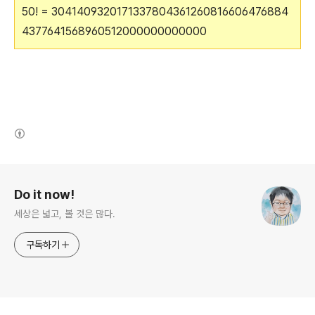
50! = 3041409320171337804361260816606476884
4377641568960512000000000000
(새창열림)
로그 정보
Do it now!
세상은 넓고, 볼 것은 많다.
구독하기