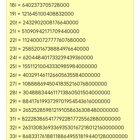
18! = 6402373705728000
19! = 121645100408832000
20! = 2432902008176640000
21! = 51090942171709440000
22! = 1124000727777607680000
23! = 25852016738884976640000
24! = 620448401733239439360000
25! = 15511210043330985984000000
26! = 403291461126605635584000000
27! = 10888869450418352160768000000
28! = 304888344611713860501504000000
29! = 8841761993739701954543616000000
30! = 265252859812191058636308480000000
31! = 8222838654177922817725562880000000
32! = 263130836933693530167218012160000000
33! = 8683317618811886495518194401280000000