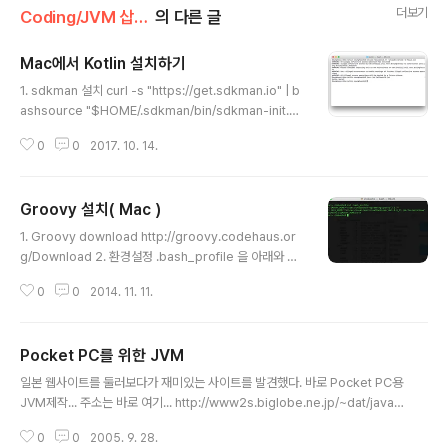
더보기
Coding/JVM 삽질기
의 다른 글
Mac에서 Kotlin 설치하기
글 내용
1. sdkman 설치 curl -s "https://get.sdkman.io" | b
ashsource "$HOME/.sdkman/bin/sdkman-init.s
h” 2. Java와 Kotlin 설치 sdk install javasdk install
0
0
2017. 10. 14.
kotlin 3. Kotlin 으로 helloworld.kt 만들기 fun main
(args: Array) { println("Hello, World!!”)} 4. Compil
e helloworld.ktkotlinc helloworld.kt -include-run
Groovy 설치( Mac )
time -d helloworld.jar 5. 실행하기java -jar hellow
글 내용
orld.jar * Referencehttp://sdkman.io/install.html
1. Groovy download http://groovy.codehaus.or
https://kotlinla..
g/Download 2. 환경설정 .bash_profile 을 아래와 같
이 설정한다. 3. groovysh 실행 결과 4. GroovyCons
0
0
2014. 11. 11.
ole 실행결과
Pocket PC를 위한 JVM
글 내용
일본 웹사이트를 둘러보다가 재미있는 사이트를 발견했다. 바로 Pocket PC용
JVM제작... 주소는 바로 여기... http://www2s.biglobe.ne.jp/~dat/java/
menu.html 세상엔 정말 능력되고 시간 많은 프로그래머가 많다!
0
0
2005. 9. 28.