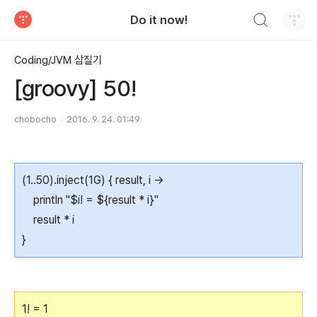
검색하기
Do it now!
티스토리
Coding/JVM 삽질기
[groovy] 50!
chobocho
2016. 9. 24. 01:49
(1..50).inject(1G) { result, i ->
println "$i! = ${result * i}"
result * i
}
1! = 1