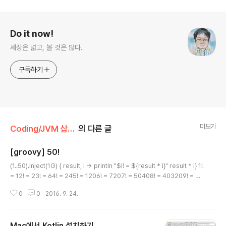
로그 정보
Do it now!
세상은 넓고, 볼 것은 많다.
구독하기
더보기
Coding/JVM 삽질기
의 다른 글
[groovy] 50!
글 내용
(1..50).inject(1G) { result, i -> println "$i! = ${result * i}" result * i} 1!
= 12! = 23! = 64! = 245! = 1206! = 7207! = 50408! = 403209! = 36
288010! = 362880011! = 3991680012! = 47900160013! = 62270
0
0
2016. 9. 24.
2080014! = 8717829120015! = 130767436800016! = 20922789
88800017! = 35568742809600018! = 640237370572800019!
= 12164510040883200020! = 243290200817664000021! = 51
Mac에서 Kotlin 설치하기