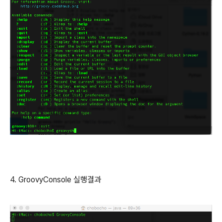
4. GroovyConsole 실행결과