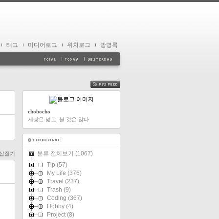
태그
미디어로그
위치로그
방명록
FEED
chobocho
세상은 넓고, 볼 것은 많다.
분류 전체보기
(1067)
n 삽질기
Tip
(57)
My Life
(376)
Travel
(237)
Trash
(9)
Coding
(367)
Hobby
(4)
Project
(8)