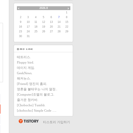
2026.8
1
2
3
4
5
6
7
8
9
10
11
12
13
14
15
16
17
18
19
20
21
22
23
24
25
26
27
28
29
30
31
테트리스.
Floppy bird.
데이지 게임.
GeekNews.
해커뉴스.
[Friend] 영진의 홈피.
영혼을 불태우는 나의 열정..
[Computer]조엘의 블로그.
즐거운 청카바.
[Chobocho] Tumblr.
[chobocho] Simple Code ….
티스토리 가입하기