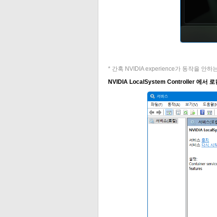
* 간혹 NVIDIA experience가 동작을 
NVIDIA LocalSystem Controller