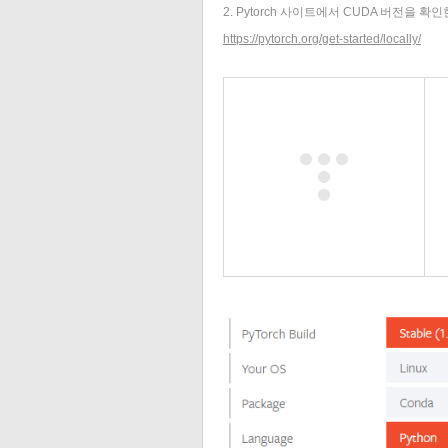
2. Pytorch 사이트에서 CUDA 버전을 확인
https://pytorch.org/get-started/locally/