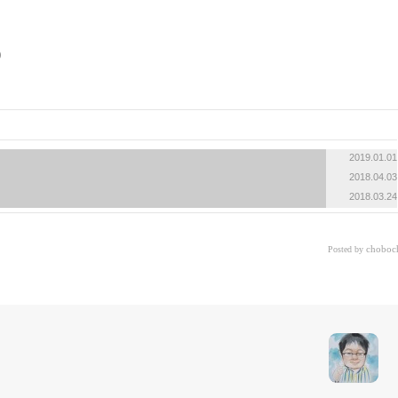
«
»
2019.01.01
2018.04.03
2018.03.24
choboc
Posted by