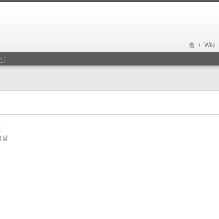
홈
Wiki
편
겹살