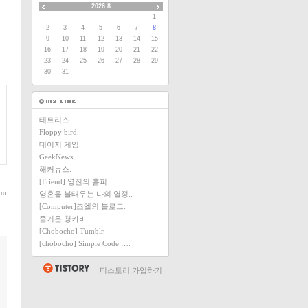
2026.8
1
2
3
4
5
6
7
8
9
10
11
12
13
14
15
16
17
18
19
20
21
22
23
24
25
26
27
28
29
30
31
테트리스.
Floppy bird.
데이지 게임.
GeekNews.
해커뉴스.
[Friend] 영진의 홈피.
ho
영혼을 불태우는 나의 열정..
[Computer]조엘의 블로그.
즐거운 청카바.
[Chobocho] Tumblr.
[chobocho] Simple Code ….
티스토리 가입하기