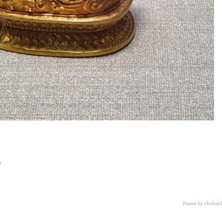
choboc
Posted by