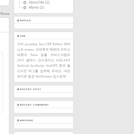
About Me
(2)
Memo
(2)
l/Korea
구미
pyrmdup
Java
CPP
Python
에버
노트
termux
모래축제
해운대
모터쇼
태종대
Tetris
일출
자바스크립트
2015
갤럭시
안드로이드
GALAXY
Android
JavaScript
chatGPT
중국
월
드비전
태그를 입력해 주세요.
대만
파이썬
중경
Worldvision
임시정부