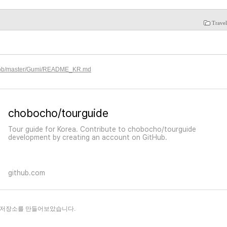
Trave
/blob/master/Gumi/README_KR.md
chobocho/tourguide
Tour guide for Korea. Contribute to chobocho/tourguide
development by creating an account on GitHub.
github.com
t 저장소를 만들어보았습니다.