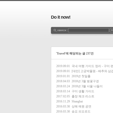
Do it now!
'Travel'에 해당되는 글 237건
2019.09.01
국내 여행 가이드 정리 - 구미 
2019.09.01
[대만] 고궁박물원 - 배추와 삼
2019.01.01
2019년 첫일출
2018.04.03
2018년 3월 벚꽃구경
2018.03.24
2018년 3월 서울 나들이
2018.03.14
구미 생활 가이드
2017.02.05
출장 체크 리스트
2016.11.29
Shanghai
2016.03.30
상해 예원 공연
2016.03.30
송요 피오르드