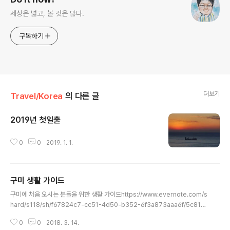
세상은 넓고, 볼 것은 많다.
구독하기
더보기
Travel/Korea
의 다른 글
2019년 첫일출
글 내용
0
0
2019. 1. 1.
구미 생활 가이드
글 내용
구미에 처음 오시는 분들을 위한 생활 가이드https://www.evernote.com/s
hard/s118/sh/f67824c7-cc51-4d50-b352-6f3a873aaa6f/5c81d
242fbfe0fd3
0
0
2018. 3. 14.