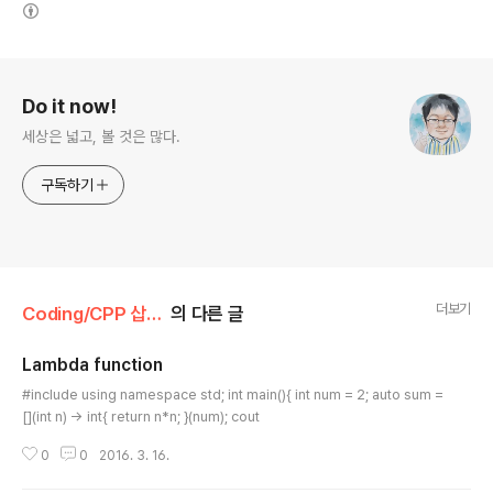
(새창열림)
로그 정보
Do it now!
세상은 넓고, 볼 것은 많다.
구독하기
더보기
Coding/CPP 삽질기
의 다른 글
Lambda function
글 내용
#include using namespace std; int main(){ int num = 2; auto sum =
[](int n) -> int{ return n*n; }(num); cout
0
0
2016. 3. 16.