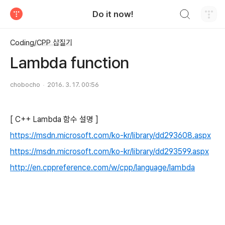
검색하기
Do it now!
티스토리
Coding/CPP 삽질기
Lambda function
chobocho
2016. 3. 17. 00:56
[ C++ Lambda 함수 설명 ]
https://msdn.microsoft.com/ko-kr/library/dd293608.aspx
https://msdn.microsoft.com/ko-kr/library/dd293599.aspx
http://en.cppreference.com/w/cpp/language/lambda