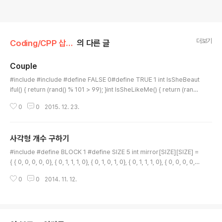
더보기
Coding/CPP 삽질기
의 다른 글
Couple
글 내용
#include #include #define FALSE 0#define TRUE 1 int IsSheBeaut
iful() { return (rand() % 101 > 99); }int IsSheLikeMe() { return (rand
() % 51 > 49); } int MeetGirl(int count) { int amIcouple = FALSE; // pr
0
0
2015. 12. 23.
intf ("%d : I meet a girl!\n", count); if ( IsSheBeautiful() && IsSheLik
eMe() ) { amIcouple = TRUE; } return amIcouple;} int Process() { in
t amIcouple = FALSE; int count = 0; while ( amIcouple ==..
사각형 개수 구하기
글 내용
#include #define BLOCK 1 #define SIZE 5 int mirror[SIZE][SIZE] =
{ { 0, 0, 0, 0, 0}, { 0, 1, 1, 1, 0}, { 0, 1, 0, 1, 0}, { 0, 1, 1, 1, 0}, { 0, 0, 0, 0,
1}, }; int process(void);int checkIsRect(int x, int y); int main (int arg
0
0
2014. 11. 12.
c, char **argv) { int count = process(); printf ("%d\n", count); retur
n 0;} int process(void) { int count = 0; int i = 0, j = 0; for ( i = 0; i < SI
ZE; i++) { for ( j = 0; ..