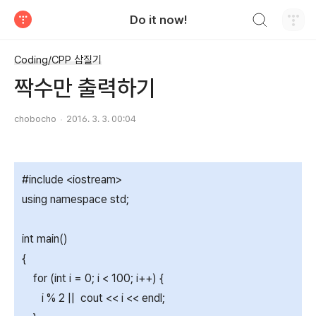
검색하기
Do it now!
티스토리
Coding/CPP 삽질기
짝수만 출력하기
chobocho
2016. 3. 3. 00:04
#include <iostream>
using namespace std;
int main()
{
for (int i = 0; i < 100; i++) {
i % 2 || cout << i << endl;