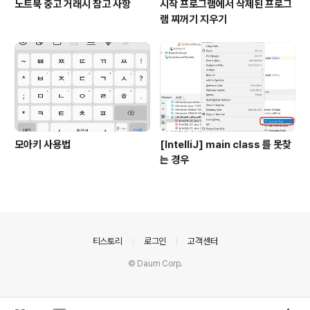
노트북 중고 거래시 참고 사항
시작 프로그램에서 삭제된 프로그
램 찌꺼기 지우기
모아키 사용법
[IntelliJ] main class 를 못찾
는 경우
의안내
티스토리
로그인
고객센터
© Daum Corp.