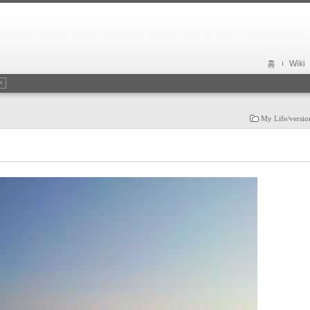
홈
Wiki
My Life/versi