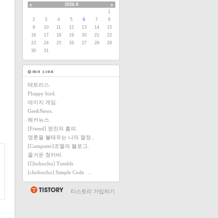
2026.8
1
2
3
4
5
6
7
8
9
10
11
12
13
14
15
16
17
18
19
20
21
22
23
24
25
26
27
28
29
30
31
테트리스.
Floppy bird.
데이지 게임.
GeekNews.
해커뉴스.
[Friend] 영진의 홈피.
영혼을 불태우는 나의 열정..
[Computer]조엘의 블로그.
즐거운 청카바.
[Chobocho] Tumblr.
[chobocho] Simple Code ….
티스토리 가입하기