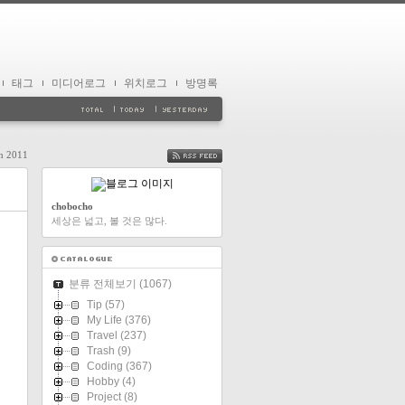
태그
미디어로그
위치로그
방명록
on 2011
FEED
chobocho
세상은 넓고, 볼 것은 많다.
분류 전체보기
(1067)
Tip
(57)
My Life
(376)
Travel
(237)
Trash
(9)
Coding
(367)
Hobby
(4)
Project
(8)