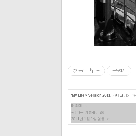
공감
구독하기
'
My Life
>
version 2011
' 카테고리의 다
태종대
(3)
꽝! 다음 기회를...
(0)
2011년 1월 1일 일출
(0)