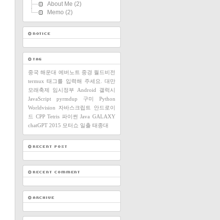
About Me
(2)
Memo
(2)
중국
해운대
에버노트
중경
월드비전
termux
태그를 입력해 주세요.
대만
모래축제
임시정부
Android
갤럭시
JavaScript
pyrmdup
구미
Python
Worldvision
자바스크립트
안드로이
드
CPP
Tetris
파이썬
Java
GALAXY
chatGPT
2015
모터쇼
일출
태종대