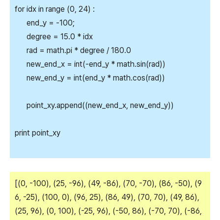
for idx in range (0, 24) :
end_y = -100;
degree = 15.0 * idx
rad = math.pi * degree / 180.0
new_end_x = int(-end_y * math.sin(rad))
new_end_y = int(end_y * math.cos(rad))
point_xy.append((new_end_x, new_end_y))
print point_xy
[(0, -100), (25, -96), (49, -86), (70, -70), (86, -50), (9
6, -25), (100, 0), (96, 25), (86, 49), (70, 70), (49, 86),
(25, 96), (0, 100), (-25, 96), (-50, 86), (-70, 70), (-86,