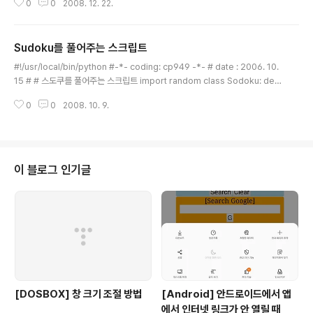
0
0
2008. 12. 22.
Sudoku를 풀어주는 스크립트
글 내용
#!/usr/local/bin/python #-*- coding: cp949 -*- # date : 2006. 10.
15 # # 스도쿠를 풀어주는 스크립트 import random class Sodoku: def
__init__(self): self.timer = 0 self.board = [] self.tmpBoard=[] for y i
0
0
2008. 10. 9.
n range(0, 82): self.board.append(0) self.tmpBoard.append(511)
def display(self): for y in range(0, 9): for x in range(0, 9): idx = y*
9 + x + 1; if self.board[idx] != 0: print "%d" %(self.board[idx]), els
e:..
이 블로그 인기글
[DOSBOX] 창 크기 조절 방법
[Android] 안드로이드에서 앱
에서 인터넷 링크가 안 열릴 때