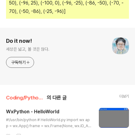
50), (-96, 25), (-100, 0), (-96, -25), (-86, -50), (-70, -
70), (-50, -86), (-25, -96)]
로그 정보
Do it now!
세상은 넓고, 볼 것은 많다.
구독하기
더보기
Coding/Python 삽질기
의 다른 글
WxPython - HelloWorld
글 내용
#!/usr/bin/python # HelloWorld.py import wx ap
p = wx.App() frame = wx.Frame(None, wx.ID_AN
Y, "Hello World") frame.Show() app.MainLoop()