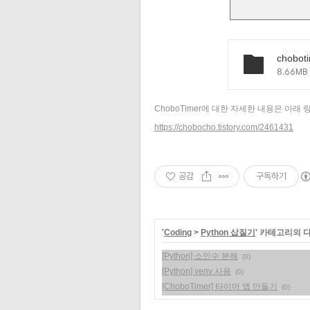
choboti
8.66MB
ChoboTimer에 대한 자세한 내용은 아래
https://chobocho.tistory.com/2461431
공감
구독하기
'
Coding
>
Python 삽질기
' 카테고리의 
[Python] 소인수 분해
(0)
[Python] venv 사용
(0)
[ChoboTimer] 타이머 앱 만들기
(0)