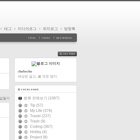
태그
미디어로그
위치로그
방명록
FEED
chobocho
세상은 넓고, 볼 것은 많다.
분류 전체보기
(1067)
n 삽질기
Tip
(57)
My Life
(376)
Travel
(237)
Trash
(9)
Coding
(367)
Hobby
(4)
Project
(8)