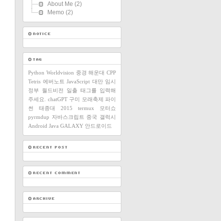
About Me
(2)
Memo
(2)
Python
Worldvision
중경
해운대
CPP
Tetris
에버노트
JavaScript
대만
임시
정부
월드비전
일출
태그를 입력해
주세요.
chatGPT
구미
모래축제
파이
썬
태종대
2015
termux
모터쇼
pyrmdup
자바스크립트
중국
갤럭시
Android
Java
GALAXY
안드로이드