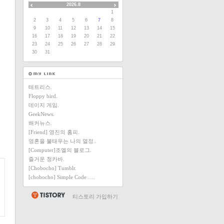
2026.8
1
2
3
4
5
6
7
8
9
10
11
12
13
14
15
16
17
18
19
20
21
22
23
24
25
26
27
28
29
30
31
테트리스.
Floppy bird.
데이지 게임.
GeekNews.
해커뉴스.
[Friend] 영진의 홈피.
영혼을 불태우는 나의 열정..
[Computer]조엘의 블로그.
즐거운 청카바.
[Chobocho] Tumblr.
[chobocho] Simple Code ….
티스토리 가입하기