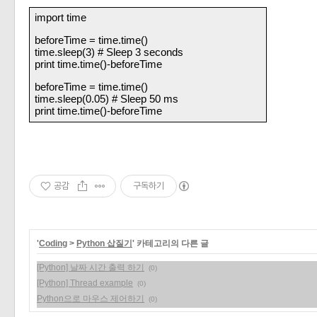
import time
beforeTime = time.time()
time.sleep(3) # Sleep 3 seconds
print time.time()-beforeTime 
beforeTime = time.time()
time.sleep(0.05) # Sleep 50 ms
print time.time()-beforeTime 
공감
구독하기
'
Coding
>
Python 삽질기
' 카테고리의 다른 글
[Python] 날짜 시간 출력 하기
(0)
[Python] Thread example
(0)
Python으로 마우스 제어하기
(0)