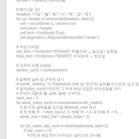
    ws.title = f"{year}년 {month}월"

    # 헤더 (일~토)

    headers = ["일", "월", "화", "수", "목", "금", "토"]

    for col, header in enumerate(headers, start=1):

        cell = ws.cell(row=1, column=col)

        cell.value = header

        cell.font = Font(bold=True)

        cell.alignment = Alignment(horizontal="center")

    # 색상 스타일

    red_font = Font(color="FF0000")  # 빨간색 → 일요일 / 공휴일

    blue_font = Font(color="0000FF")  # 파란색 → 토요일

    # 근무자 순환 (cycle)

    worker_cycle = cycle(workers)

    # 달력에 날짜 및 근무자 표시

    # month_matrix는 각 주(week)에 대해 일~토(7개) 날짜를 리스트로 갖고 있
    # 일자(day_num)가 0이면 그 주에 해당 요일은 비어있음을 의미

    # 주마다 2줄(첫 줄: 날짜, 둘째: 근무자)

    start_row = 2

    for week_index, week in enumerate(month_matrix):

        # 한 주의 날짜들을 표시할 행(week_row) 계산

        # 첫 번째 주 -> start_row=2, 두 번째 주 -> 4, 세 번째 주 -> 6, ...

        week_row = start_row + (week_index * 2)

        for col_index, day_num in enumerate(week, start=1):

            if day_num == 0:

                # 0이면 해당 칸이 비어있는 날이므로 건너뜀
