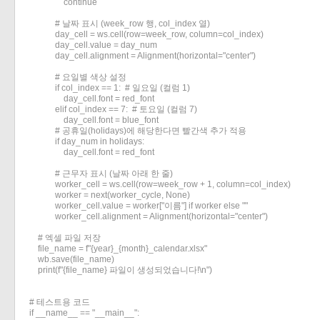
                continue

            # 날짜 표시 (week_row 행, col_index 열)

            day_cell = ws.cell(row=week_row, column=col_index)

            day_cell.value = day_num

            day_cell.alignment = Alignment(horizontal="center")

            # 요일별 색상 설정

            if col_index == 1:  # 일요일 (컬럼 1)

                day_cell.font = red_font

            elif col_index == 7:  # 토요일 (컬럼 7)

                day_cell.font = blue_font

            # 공휴일(holidays)에 해당한다면 빨간색 추가 적용

            if day_num in holidays:

                day_cell.font = red_font

            # 근무자 표시 (날짜 아래 한 줄)

            worker_cell = ws.cell(row=week_row + 1, column=col_index)

            worker = next(worker_cycle, None)

            worker_cell.value = worker["이름"] if worker else ""

            worker_cell.alignment = Alignment(horizontal="center")

    # 엑셀 파일 저장

    file_name = f"{year}_{month}_calendar.xlsx"

    wb.save(file_name)

    print(f"{file_name} 파일이 생성되었습니다!\n")

# 테스트용 코드

if __name__ == "__main__":
