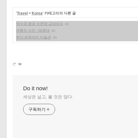
«
»
'
Travel
>
Korea
' 카테고리의 다른 글
덕수궁 왕궁 수문장 교대의식
(0)
여행지 사진 - 태종대
(0)
부산 트릭아이 미술관
(0)
Do it now!
세상은 넓고, 볼 것은 많다.
구독하기