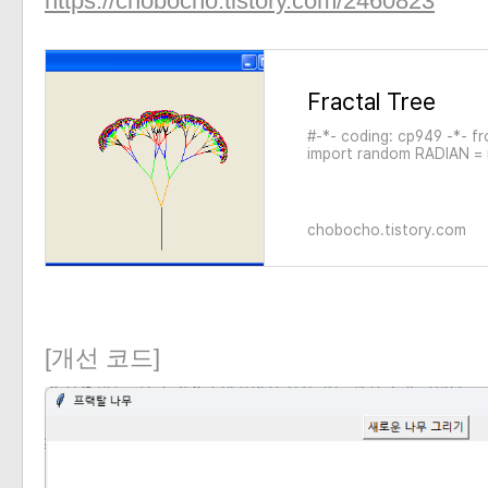
https://chobocho.tistory.com/2460823
Fractal Tree
#-*- coding: cp949 -*- f
import random RADIAN = m
"red", "blue", "green", "or
startX, startY, angle, len
rand=random.random; en
chobocho.tistory.com
[개선 코드]