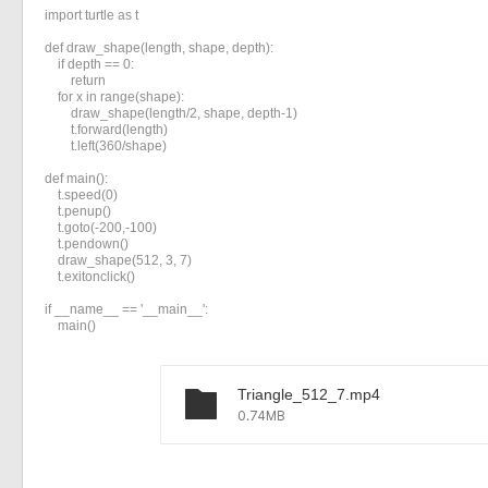
import turtle as t

def draw_shape(length, shape, depth):

    if depth == 0:

        return

    for x in range(shape):

        draw_shape(length/2, shape, depth-1)

        t.forward(length)

        t.left(360/shape)

def main():

    t.speed(0)

    t.penup()

    t.goto(-200,-100)

    t.pendown()

    draw_shape(512, 3, 7)

    t.exitonclick()

if __name__ == '__main__':

    main()
Triangle_512_7.mp4
0.74MB