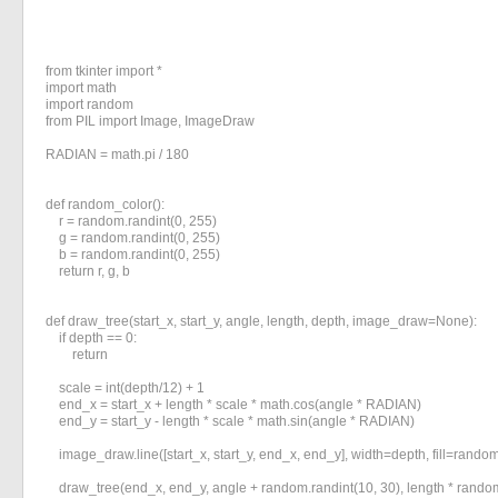
from tkinter import *

import math

import random

from PIL import Image, ImageDraw

RADIAN = math.pi / 180

def random_color():

    r = random.randint(0, 255)

    g = random.randint(0, 255)

    b = random.randint(0, 255)

    return r, g, b

def draw_tree(start_x, start_y, angle, length, depth, image_draw=None):

    if depth == 0:

        return

    scale = int(depth/12) + 1

    end_x = start_x + length * scale * math.cos(angle * RADIAN)

    end_y = start_y - length * scale * math.sin(angle * RADIAN)

    image_draw.line([start_x, start_y, end_x, end_y], width=depth, fill=random
    draw_tree(end_x, end_y, angle + random.randint(10, 30), length * random