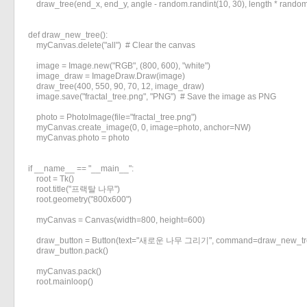
    draw_tree(end_x, end_y, angle - random.randint(10, 30), length * random
def draw_new_tree():

    myCanvas.delete("all")  # Clear the canvas

    image = Image.new("RGB", (800, 600), "white")

    image_draw = ImageDraw.Draw(image)

    draw_tree(400, 550, 90, 70, 12, image_draw)

    image.save("fractal_tree.png", "PNG")  # Save the image as PNG

    photo = PhotoImage(file="fractal_tree.png")

    myCanvas.create_image(0, 0, image=photo, anchor=NW)

    myCanvas.photo = photo

if __name__ == "__main__":

    root = Tk()

    root.title("프랙탈 나무")

    root.geometry("800x600")

    myCanvas = Canvas(width=800, height=600)

    draw_button = Button(text="새로운 나무 그리기", command=draw_new_tre
    draw_button.pack()

    myCanvas.pack()

    root.mainloop()