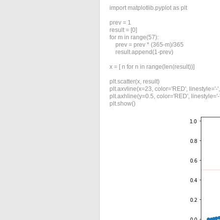
import matplotlib.pyplot as plt

prev = 1

result = [0]

for m in range(57):

    prev = prev * (365-m)/365

    result.append(1-prev)

x = [ n for n in range(len(result))]

plt.scatter(x, result)

plt.axvline(x=23, color='RED', linestyle='-',
plt.axhline(y=0.5, color='RED', linestyle='-'
plt.show()