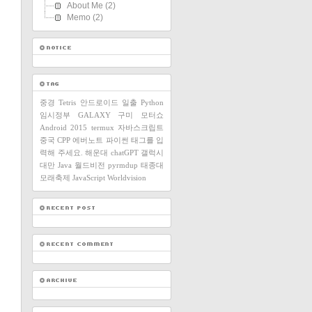
About Me
(2)
Memo
(2)
중경
Tetris
안드로이드
일출
Python
임시정부
GALAXY
구미
모터쇼
Android
2015
termux
자바스크립트
중국
CPP
에버노트
파이썬
태그를 입
력해 주세요.
해운대
chatGPT
갤럭시
대만
Java
월드비전
pyrmdup
태종대
모래축제
JavaScript
Worldvision