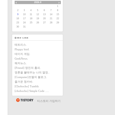
2026.8
1
2
3
4
5
6
7
8
9
10
11
12
13
14
15
16
17
18
19
20
21
22
23
24
25
26
27
28
29
30
31
테트리스.
Floppy bird.
데이지 게임.
GeekNews.
해커뉴스.
[Friend] 영진의 홈피.
영혼을 불태우는 나의 열정..
[Computer]조엘의 블로그.
즐거운 청카바.
[Chobocho] Tumblr.
[chobocho] Simple Code ….
티스토리 가입하기