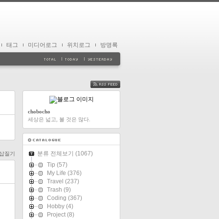
태그
미디어로그
위치로그
방명록
FEED
chobocho
세상은 넓고, 볼 것은 많다.
분류 전체보기
(1067)
n 삽질기
Tip
(57)
My Life
(376)
Travel
(237)
Trash
(9)
Coding
(367)
Hobby
(4)
Project
(8)