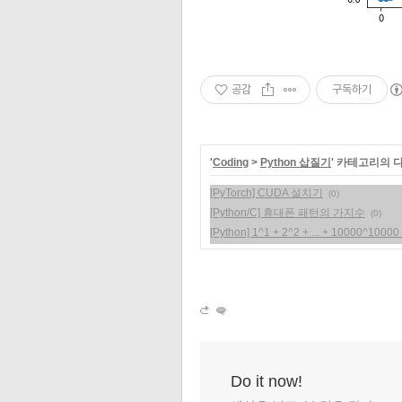
공감
구독하기
'
Coding
>
Python 삽질기
' 카테고리의 
[PyTorch] CUDA 설치기
(0)
[Python/C] 휴대폰 패턴의 가지수
(0)
[Python] 1^1 + 2^2 + ... + 10000
Do it now!