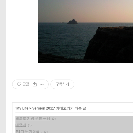
공감
구독하기
'
My Life
>
version 2011
' 카테고리의 다른 글
뽀로로 기념 우표 득템
(0)
태종대
(0)
꽝! 다음 기회를...
(0)