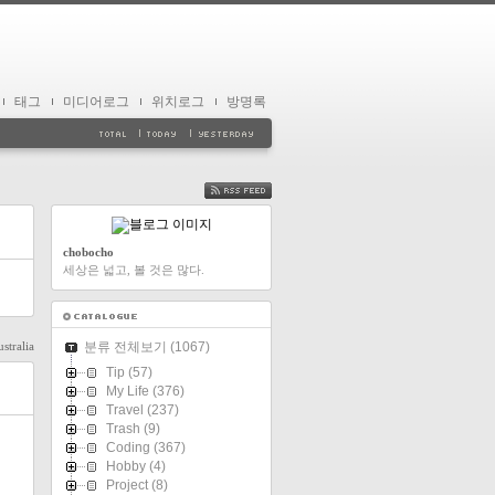
태그
미디어로그
위치로그
방명록
FEED
chobocho
세상은 넓고, 볼 것은 많다.
stralia
분류 전체보기
(1067)
Tip
(57)
My Life
(376)
Travel
(237)
Trash
(9)
Coding
(367)
Hobby
(4)
Project
(8)