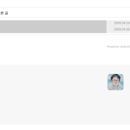
«
»
다른 글
2009.04.29
2009.04.06
choboc
Posted by