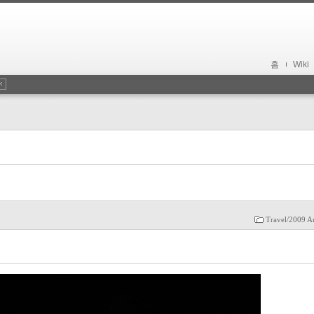
홈
Wiki
Travel/2009 Au