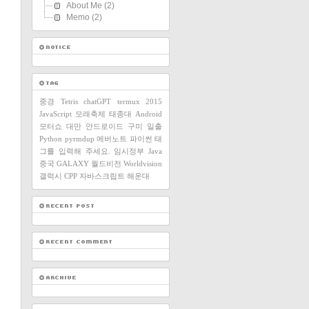
About Me
(2)
Memo
(2)
중경
Tetris
chatGPT
termux
2015
JavaScript
모래축제
태종대
Android
모터쇼
대만
안드로이드
구미
일출
Python
pyrmdup
에버노트
파이썬
태
그를 입력해 주세요.
임시정부
Java
중국
GALAXY
월드비전
Worldvision
갤럭시
CPP
자바스크립트
해운대