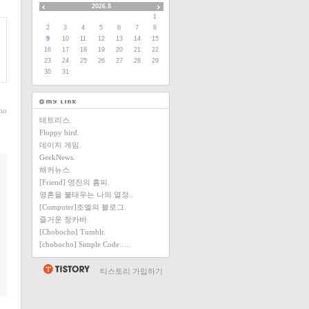
2026.8
1
2
3
4
5
6
7
8
9
10
11
12
13
14
15
16
17
18
19
20
21
22
23
24
25
26
27
28
29
30
31
ho
테트리스.
Floppy bird.
데이지 게임.
GeekNews.
해커뉴스.
[Friend] 영진의 홈피.
영혼을 불태우는 나의 열정..
[Computer]조엘의 블로그.
즐거운 청카바.
[Chobocho] Tumblr.
[chobocho] Simple Code ….
티스토리 가입하기