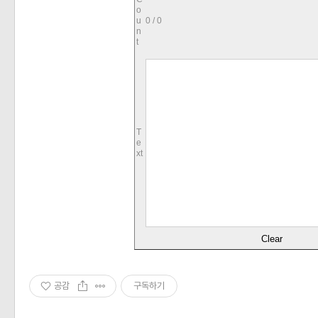
o
u
0 / 0
n
t
T
e
xt
공감
구독하기