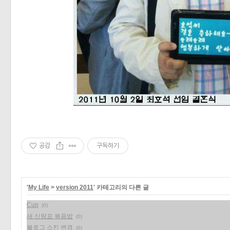
공감
구독하기
'
My Life
>
version 2011
' 카테고리의 다른 글
Cup
(0)
새 신랑표 볶음밥
(0)
블로그 스킨 변경
(0)