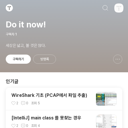
검색하기
티스토리
Do it now!
구독자
1
세상은 넓고, 볼 것은 많다.
구독하기
방명록
신고하기 레이어
열기
인기글
WireShark 기초 (PCAP에서 파일 추출)
2
0
조회
5
[IntelliJ] main class 를 못찾는 경우
2
0
조회
4