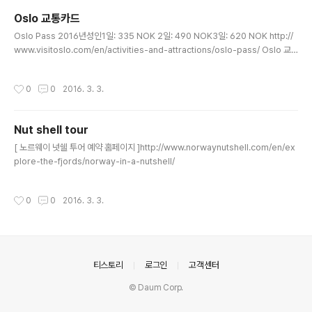
Oslo 교통카드
글 내용
Oslo Pass 2016년성인1일: 335 NOK 2일: 490 NOK3일: 620 NOK http://
www.visitoslo.com/en/activities-and-attractions/oslo-pass/ Oslo 교
통카드 2016년 성인Single ticket : 50 NOK24-hour ticket : 90 NOK7-day
ticket : 240 NOK30-day ticket : 690 NOK365-day ticket : 6900 NOK h
작성시간
0
0
2016. 3. 3.
ttp://www.visitoslo.com/en/product/?TLp=182075
Nut shell tour
글 내용
[ 노르웨이 넛쉘 투어 예약 홈페이지 ]http://www.norwaynutshell.com/en/ex
plore-the-fjords/norway-in-a-nutshell/
작성시간
0
0
2016. 3. 3.
의안내
티스토리
로그인
고객센터
© Daum Corp.