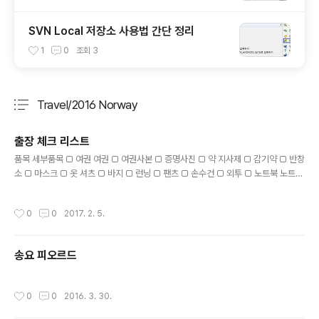
SVN Local 저장소 사용법 간단 정리
1
0
조회
3
Travel/2016 Norway
분류 전체보기
주요 글 목록
출장 체크 리스트
글 내용
품목 세부품목 □ 여권 여권 □ 여권사본 □ 증명사진 □ 약 지사제 □ 감기약 □ 반창
소 □ 마스크 □ 옷 셔츠 □ 바지 □ 런닝 □ 팬츠 □ 손수건 □ 외투 □ 노트북 노트북
□ 충전기 □ 휴대폰 휴대폰 □ 충전기 □ 외장배터리 □ 신용카드 □ 명함 □ 세면도
구 치솔 □ 치약 □ 면도기 □ 비누 □ 손톱깎기 □ 작은 손 가방 □ 환전 □ 우산 □
작성시간
0
0
2017. 2. 5.
송요 피오르드
작성시간
0
0
2016. 3. 30.