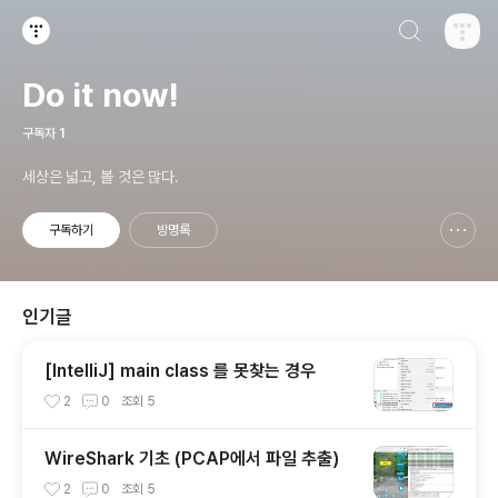
검색하기
티스토리
Do it now!
구독자
1
세상은 넓고, 볼 것은 많다.
구독하기
방명록
신고하기 레이어
열기
인기글
[IntelliJ] main class 를 못찾는 경우
2
0
조회
5
WireShark 기초 (PCAP에서 파일 추출)
2
0
조회
5