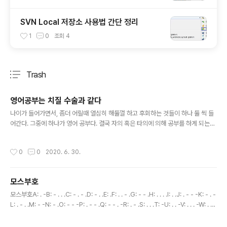
SVN Local 저장소 사용법 간단 정리
1
0
조회
4
Trash
분류 전체보기
주요 글 목록
영어공부는 치질 수술과 같다
글 내용
나이가 들어가면서, 좀더 어릴때 열심히 해둘껄 하고 후회하는 것들이 하나 둘 씩 들
어간다. 그중에 하나가 영어 공부다. 결국 자의 혹은 타의에 의해 공부를 하게 되는데,
공부를 미룰 수록 고통이 증가한다. 마치 치질 수술 처럼... 치질 수술도 미루고 미루
면, 미룬 만큼 수술 후 엄청난 고통(?)의 시간을 가져야 한다. 나이가 들수록 기억력도
작성시간
0
0
2020. 6. 30.
감퇴하고, 시간도 부족하다. 글로벌화 시대에, 영어는 필수가 아닌 생존이다. 최신 IT
자료는 대부분 영어로 나오며, 한글로 번역된 자료를 받아서 공부하면 남보다 뒤쳐질
수 밖에 없다. 영어가 필요하다면 미루지 말고 '바로 지금 시작하시라'
모스부호
글 내용
모스부호A: . -B: - . . .C: - . - .D: - . .E: .F: . . - .G: - - .H: . . . .I: . .J: . - - -K: - . -
L: . - . .M: - -N: - .O: - - -P: . - - .Q: - - . -R: . - .S: . . .T: -U: . . -V: . . . -W: . -
-X: - . . -Y: - . - -Z: - - . .0: - - - - -1: . - - - -2: . . - - -3: . . . - -4: . . . . -5: . . .
. .6: - . . . .7: - - . . .8: - - - . .9: - - - - ..: . - . - . -@: . - - . - .$: . . . - . . -