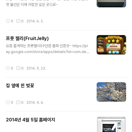
옛 물건은 이제 서랍안 깊은 곳으로~
작성시간
0
0
2014. 6. 2.
프룻 젤리(FruitJelly)
글 내용
요즘 즐겨하는 프룻젤리59만점 돌파 인증샷~ https://pl
ay.google.com/store/apps/details?id=com.dev
crews.fruit_jelly_kakao&hl=ko
작성시간
0
0
2014. 5. 23.
집 앞에 핀 벚꽃
작성시간
0
0
2014. 4. 6.
2014년 4월 5일 홈페이지