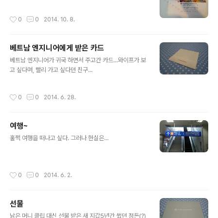
작성시간
0
0
2014. 10. 8.
베트남 엔지니어에게 받은 카드
글 내용
베트남 엔지니어가 귀국 하면서 주고간 카드...와이프가 보
고 싶다며, 빨리 가고 싶다던 친구...
작성시간
0
0
2014. 6. 28.
여행~
글 내용
훌쩍 여행을 떠나고 싶다. 그러나 현실은...
작성시간
0
0
2014. 6. 2.
선물
글 내용
낡은 머니 클립 대신 선물 받은 새 지갑5년간 썼던 정든(?)