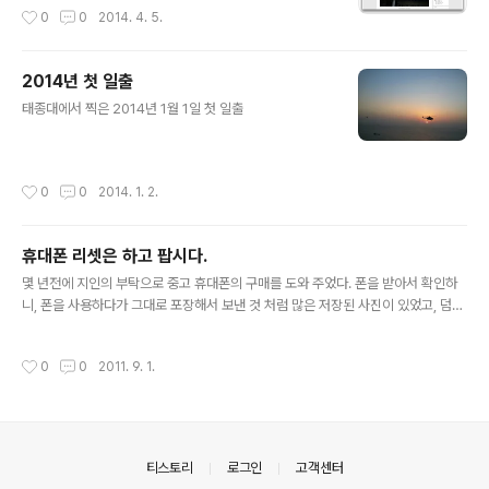
작성시간
0
0
2014. 4. 5.
2014년 첫 일출
글 내용
태종대에서 찍은 2014년 1월 1일 첫 일출
작성시간
0
0
2014. 1. 2.
휴대폰 리셋은 하고 팝시다.
글 내용
몇 년전에 지인의 부탁으로 중고 휴대폰의 구매를 도와 주었다. 폰을 받아서 확인하
니, 폰을 사용하다가 그대로 포장해서 보낸 것 처럼 많은 저장된 사진이 있었고, 덤으
로 포멧도 안된 MicroSD도 들어 있었다. 심심할 때 마다 신문지상을 통해서, 개인
정보 유출에 관한 기사가 뜨고, 많은 네티즌들을 열받게 하는 기사가 나온다. 그런데
작성시간
0
0
2011. 9. 1.
그런 기사를 보고도, 자신이 사용하던 전자기기를 팔 때는 저장된 개인정보를 지우지
않는 분들이 많다. 비록 내 개인 정보가 인터넷에 떠 다니고 있어도, 더 이상 유출 되
지 않도록, 중고 거래시 저장 매체의 내용은 삭제하고 팝시다. * 인터넷 조금만 뒤져
보면 삭제하는 법이 나오니, 5분만 투자해서 개인 정보 유출에 주의 합시다.
의안내
티스토리
로그인
고객센터