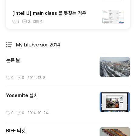
[IntelliJ] main class 를 못찾는 경우
2
0
조회
4
My Life/version 2014
분류 전체보기
주요 글 목록
눈온 날
작성시간
0
0
2014. 12. 8.
Yosemite 설치
작성시간
0
0
2014. 10. 24.
BIFF 티켓