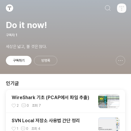
검색하기
티스토리
Do it now!
구독자
1
세상은 넓고, 볼 것은 많다.
구독하기
방명록
신고하기 레이어
열기
인기글
WireShark 기초 (PCAP에서 파일 추출)
2
0
조회
7
SVN Local 저장소 사용법 간단 정리
1
0
조회
4