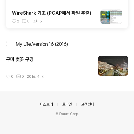
WireShark 기초 (PCAP에서 파일 추출)
2
0
조회
5
My Life/version 16 (2016)
분류 전체보기
주요 글 목록
구미 벚꽃 구경
작성시간
0
0
2016. 4. 7.
의안내
티스토리
로그인
고객센터
© Daum Corp.