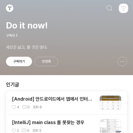
검색하기
티스토리
Do it now!
구독자
1
세상은 넓고, 볼 것은 많다.
구독하기
방명록
신고하기 레이어
열기
인기글
[Android] 안드로이드에서 앱에서 인터넷
링크가 안 열릴 때
4
0
조회
8
[IntelliJ] main class 를 못찾는 경우
2
0
조회
5