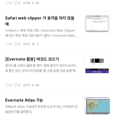
작성시간
0
0
2018. 9. 29.
Safari web clipper 가 동작을 하지 않을
때
글 내용
1) Menu > 확장 프로그램 > Evernote Web Clipper
제거2) '확장 프로그램 더보기’ 클릭 > Evernote Web C
lipper 설치
작성시간
0
0
2017. 10. 7.
[Evernote 활용] 바코드 모으기
글 내용
앱카드를 쓰면서 불편 할 때가, 중복 할인의 경우다.A카드
로 할인 받고, B카드에 적립할 때, A앱 실행, B앱 실행 해서
바코드를 보여줘야 하는데 에버노트를 이용하면 이를 간단
히 해결 할 수 있다. 1) 앱 카드의 바코드를 캡쳐 한다. 2) 에
작성시간
0
0
2017. 4. 30.
버노트에 바코드 페이지를 만들고 바코드 이미지를 붙인
다. 3) 바코드가 저장된 에버노트의 페이지의 '바로가기 버
튼'을 홈화면에 만든다
Evernote Atlas 기능
글 내용
에버노트 Altas 기능내가 작성한 노트가 어느 지역에서 만
들었는지를 알려준다.