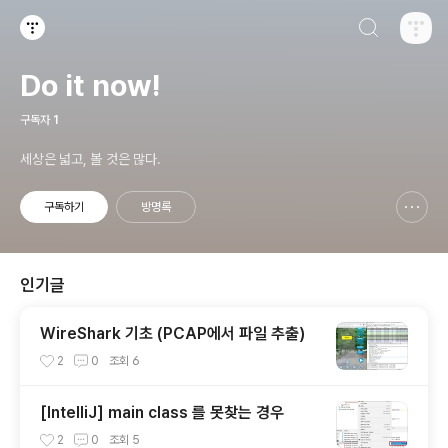
검색하기
티스토리
Do it now!
구독자
1
세상은 넓고, 볼 것은 많다.
구독하기
방명록
신고하기 레이어
열기
인기글
WireShark 기초 (PCAP에서 파일 추출)
2
0
조회
6
[IntelliJ] main class 를 못찾는 경우
2
0
조회
5