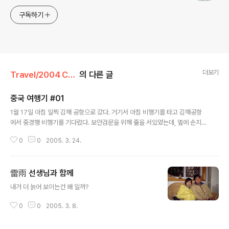
구독하기
더보기
Travel/2004 China
의 다른 글
중국 여행기 #01
글 내용
1월 17일 아침 일찍 김해 공항으로 갔다. 거기서 아침 비행기를 타고 김해공항
에서 중경행 비행기를 기다렸다. 보안검문을 위해 줄을 서있었는데, 옆에 손지
창과 오연수가 있었다. 난 잘 못 봤는데...^^ 세관을 통과한후 면세점에서 발렌타
0
0
2005. 3. 24.
인 12년산을 구입한후 비행기에 몸을 실었다. 현지시간으로 대략 1시쯤에 도착
했다. 몇시간의 비행끝에 도착한 중국의 하늘은 흐렸다. 중경대 사무처장님이
우리를 마중 나왔다. 거기서 버스를 타고 우리가 묶을 숙소로 향했다. 공항에서
雷雨 선생님과 함께
대략 30분 쯤을 버스를 타고 가는데, 버스를 타고 이국의 도로를 지나가면서 본
글 내용
삼성 애니콜의 광고판이 인상적이있다. 버스의 경적 소리도 꽥 하는 소리였는
내가 더 늙어 보이는건 왜 일까?
데, 우리 모두 오리 잡는소리라고 하면서 웃었다. 중국의 교통제도가 덜 발달해
서 인지, 고속..
0
0
2005. 3. 8.