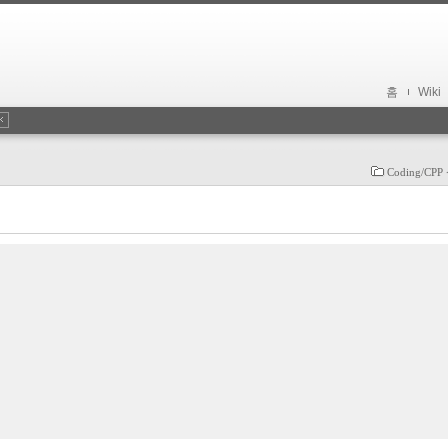
홈
Wiki
Coding/CP