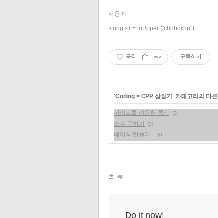
사용예
string str = toUpper ("chobocho");
공감
구독하기
'
Coding
>
CPP 삽질기
' 카테고리의 다른
파이프를 이용한 통신
(0)
소수 구하기
(0)
베이식 만들다...
(0)
Do it now!