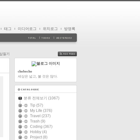
태그
미디어로그
위치로그
방명록
P 삽질기
FEED
chobocho
세상은 넓고, 볼 것은 많다.
분류 전체보기
(1067)
Tip
(57)
My Life
(376)
Travel
(237)
Trash
(9)
Coding
(367)
Hobby
(4)
Project
(8)