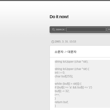
Do it now!
2005. 3. 31. 13:53
소문자 -> 대문자
string toUpper (char *str);
string toUpper (char *str) {
int i = 0;
char buf[255];
while (buf[i] = str[i]) {
if (buf[i] >= 'a' && buf[i] <= 'z')
buf[i] -= 32;
i++;
}
return buf;
}