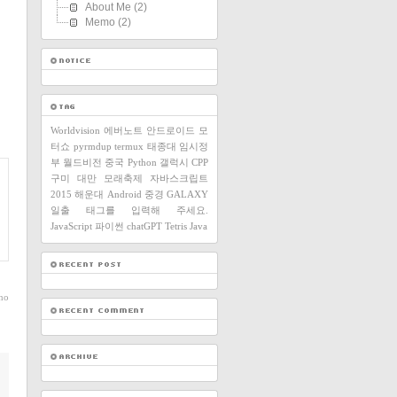
About Me
(2)
Memo
(2)
Worldvision
에버노트
안드로이드
모
터쇼
pyrmdup
termux
태종대
임시정
부
월드비전
중국
Python
갤럭시
CPP
구미
대만
모래축제
자바스크립트
2015
해운대
Android
중경
GALAXY
일출
태그를 입력해 주세요.
JavaScript
파이썬
chatGPT
Tetris
Java
ho