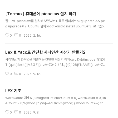
[Termux] 휴대폰에 picoclaw 설치 하기
글 내용
폴드7에 picoclaw를 설치해 보았다# 1. 목록 업데이트pkg update && pk
g upgrade# 2. Ubuntu 설치proot-distro install ubuntu# 3. 로그인pr
oot-distro login ubuntu# 4. 필수 도구 설치apt update && apt upgra
0
0
2026. 2. 16.
de -yapt install curl git build-essential -y# 5. picoclaw 설치git clo
ne https://github.com/sipeed/picoclaw.gitcd picoclawmake deps
make install# 6. Picoclaw 환경 설정picoclaw onboard# 아래 파일에
Lex & Yacc로 간단한 사칙연산 계산기 만들기2
서 GEMINI, BRAVE, TELEGRAM 키값 입력vi ~/.picoclaw/..
글 내용
사칙연산과 변수명을 지원하는 간단한 계산기 예제calc.l%{#include %}EXI
T [quit()|exit()]MSG \"[a-zA-Z0-9_\-\$:; ]{0,128}\"NAME [a-zA-Z]
[_\-\$a-zA-Z0-9]{0,19}NUMBER [0-9]+%%{EXIT} { exit(0); }{MS
0
0
2025. 9. 12.
G} { int len = yyleng - 2; strncpy(yylval.sMsg, yytext + 1, len); yylv
al.sMsg[len] = '\0'; return MSG; }{NAME} { strcpy(yylval.sVal, yyte
xt); ret..
LEX 기초
글 내용
WordCount 예제%{ unsigned int charCount = 0, wordCount = 0, lin
eCount = 0;%}word [^ \t\n]+eol \n%%{word} { wordCount++; cha
rCount += yyleng; }{eol} { charCount++; lineCount++; }. { charCo
0
0
2025. 9. 9.
unt++; }%%int main(int argc, char **argv) { yylex(); printf(" %d %d