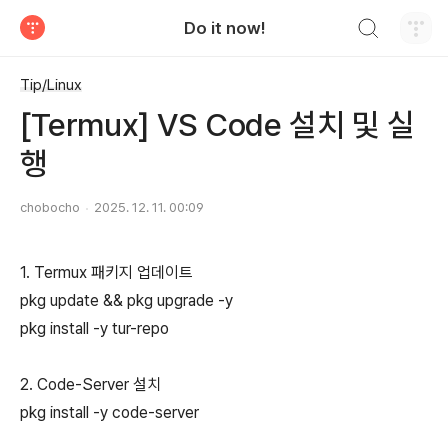
검색하기
Do it now!
티스토리
Tip/Linux
[Termux] VS Code 설치 및 실
행
chobocho
2025. 12. 11. 00:09
1. Termux 패키지 업데이트
pkg update && pkg upgrade -y
pkg install -y tur-repo
2. Code-Server 설치
pkg install -y code-server