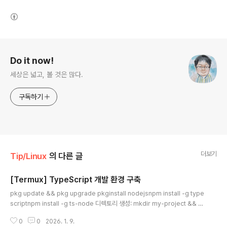
(새창열림)
로그 정보
Do it now!
세상은 넓고, 볼 것은 많다.
구독하기
더보기
Tip/Linux
의 다른 글
[Termux] TypeScript 개발 환경 구축
글 내용
pkg update && pkg upgrade pkginstall nodejsnpm install -g type
scriptnpm install -g ts-node 디렉토리 생성: mkdir my-project && c
d my-projectNPM 초기화: npm init -yTS 설정 파일 생성: tsc --init실행t
0
0
2026. 1. 9.
s-node index.ts