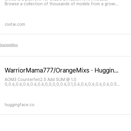
Browse a collection of thousands of models from a growing
number of creators. Join an engaged community in
reviewing models and sharing images with prompts to get
you started.
civitai.com
/OrangeMixs
WarriorMama777/OrangeMixs · Hugging Face
AOM3 Counterfeit2.5 Add SUM @ 1.0
0,0.6,0.6,0.6,0.6,0.6,0,0,0,0,0.6,0.1,0.6,0.6,0.6,0.6,0.6,0.5,
0.1,0.1,0.6,0.6,0.2,0.6,0.6,0.6 AOM3A3
huggingface.co