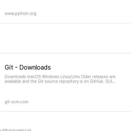
www.python.org
Git - Downloads
Downloads macOS Windows Linux/Unix Older releases are
available and the Git source repository is on GitHub. GUI
Clients Git comes with built-in GUI tools (git-gui, gitk), but
there are several third-party tools for users looking for a
platform-specific exp
git-scm.com
diffusion-webui.git