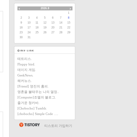
2026.8
1
2
3
4
5
6
7
8
9
10
11
12
13
14
15
16
17
18
19
20
21
22
23
24
25
26
27
28
29
30
31
테트리스.
Floppy bird.
데이지 게임.
GeekNews.
해커뉴스.
[Friend] 영진의 홈피.
영혼을 불태우는 나의 열정..
[Computer]조엘의 블로그.
즐거운 청카바.
[Chobocho] Tumblr.
[chobocho] Simple Code ….
티스토리 가입하기