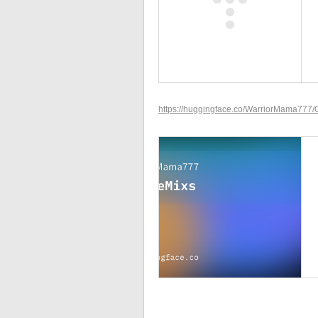
https://huggingface.co/WarriorMama777