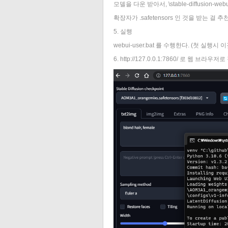
모델을 다운 받아서, \stable-diffusion-webui
확장자가 .safetensors 인 것을 받는 걸 추
5. 실행
webui-user.bat 를 수행한다. (첫 실행
6. http://127.0.0.1:7860/ 로 웹 브라우