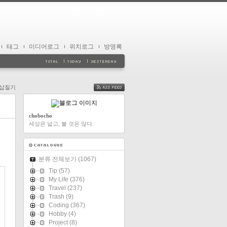
태그
미디어로그
위치로그
방명록
n 삽질기
FEED
chobocho
세상은 넓고, 볼 것은 많다.
분류 전체보기
(1067)
Tip
(57)
My Life
(376)
Travel
(237)
Trash
(9)
Coding
(367)
Hobby
(4)
Project
(8)