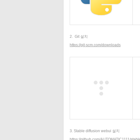
2. Git 설치
https://git-scm.com/downloads
3. Stable diffusion webui 설치
https://github.com/AUTOMATIC1111/stable-