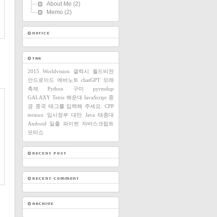
About Me
(2)
Memo
(2)
2015
Worldvision
갤럭시
월드비전
안드로이드
에버노트
chatGPT
모래
축제
Python
구미
pyrmdup
GALAXY
Tetris
해운대
JavaScript
중
경
중국
태그를 입력해 주세요.
CPP
termux
임시정부
대만
Java
태종대
Android
일출
파이썬
자바스크립트
모터쇼