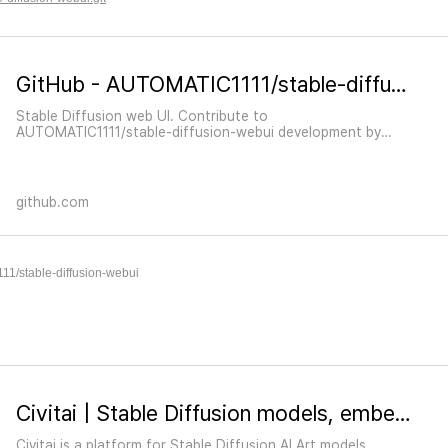
«
»
GitHub - AUTOMATIC1111/stable-diffusion-webui: Stable Diffusion web UI
Stable Diffusion web UI. Contribute to
AUTOMATIC1111/stable-diffusion-webui development by
creating an account on GitHub.
github.com
11/stable-diffusion-webui
Civitai | Stable Diffusion models, embeddings, LoRAs and more
Civitai is a platform for Stable Diffusion AI Art models.