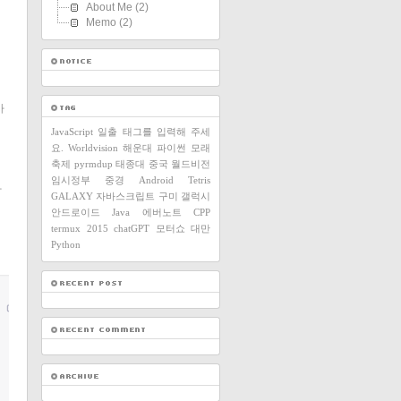
About Me
(2)
Memo
(2)
사
JavaScript
일출
태그를 입력해 주세
요.
Worldvision
해운대
파이썬
모래
축제
pyrmdup
태종대
중국
월드비전
임시정부
중경
Android
Tetris
하
GALAXY
자바스크립트
구미
갤럭시
안드로이드
Java
에버노트
CPP
termux
2015
chatGPT
모터쇼
대만
Python