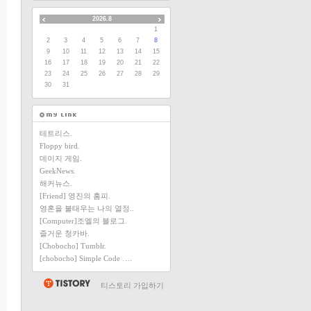
2026.8
1
2
3
4
5
6
7
8
9
10
11
12
13
14
15
16
17
18
19
20
21
22
23
24
25
26
27
28
29
30
31
테트리스.
Floppy bird.
데이지 게임.
GeekNews.
해커뉴스.
[Friend] 영진의 홈피.
영혼을 불태우는 나의 열정..
[Computer]조엘의 블로그.
즐거운 청카바.
[Chobocho] Tumblr.
[chobocho] Simple Code ….
티스토리 가입하기