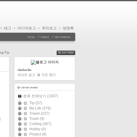
태그
미디어로그
위치로그
방명록
ng/Tip
FEED
chobocho
세상은 넓고, 볼 것은 많다.
분류 전체보기
(1067)
Tip
(57)
My Life
(376)
Travel
(237)
Trash
(9)
드
Coding
(367)
Hobby
(4)
하
Project
(8)